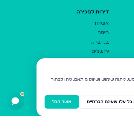
דירות למכירה
אשדוד
חיפה
בני ברק
ירושלים
אלעד
גבעת זאב
בית שמש
ניתן לבחור
רכסים
מודיעין עילית
כל אלו שאינם הכרחיים
אשר הכל
ביתר עילית