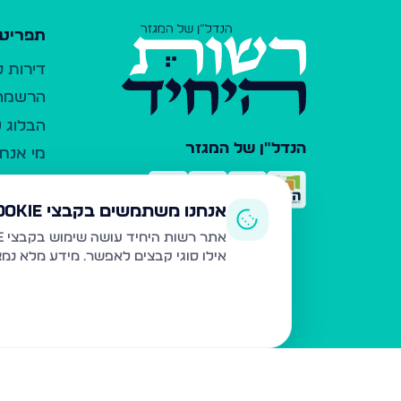
תפריט 
דירות 
הרשמה 
הבלוג ש
הנדל"ן של המגזר
מי אנחנ
צרו קש
כלי עזר
אנחנו משתמשים בקבצי Cookie
פרסום 
אתר רשות היחיד עושה שימוש בקבצי Cookie ובטכנולוגיות דומות לצורך תפעול האתר, שיפור חוויית המשתמש, ניתוח שימוש ושיווק מותאם.
אילו סוגי קבצים לאפשר. מידע מלא נמ
משרדי ת
נדל"ן ח
תקנון ו
מדיניות
הצהרת 