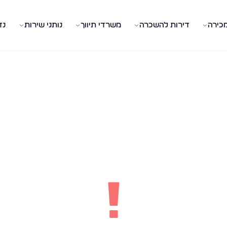
מכירה
דירות להשכרה
משרדי תיווך
נותני שירות
נד
!