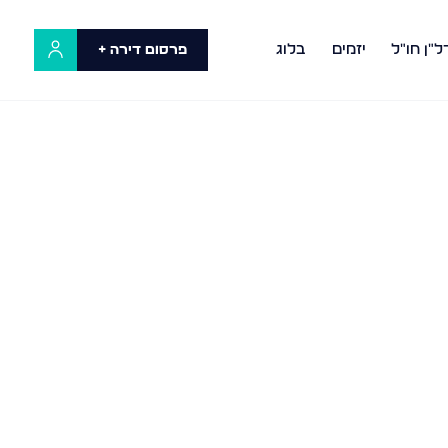
ל"ן חו"ל
יזמים
בלוג
פרסום דירה +