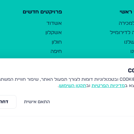
ראשי
פרויקטים חדשים
למכירה
אשדוד
לדירומייל
אשקלון
לנו
חולון
ו
חיפה
ר
ירושלים
טבריה
ברשות היחיד
נהריה
צא ב
מדיניות הפרטיות
וב
תקנון השימוש
.
יווך
עמנואל
ו"ל
רמלה
התאם אישית
דחה 
תנאי שימוש
נתיבות
 פרטיות
נגישות