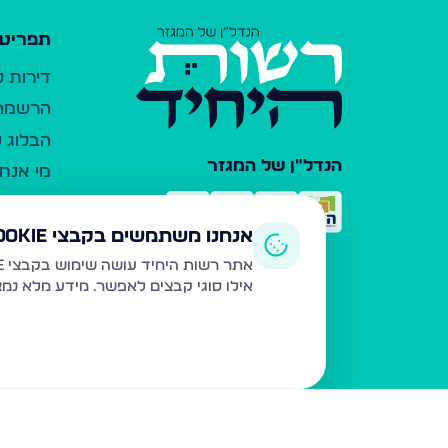
תפריט 
דירות 
הרשמה 
הבלוג ש
הנדל"ן של המגזר
מי אנחנ
צרו קש
כלי עזר
אנחנו משתמשים בקבצי Cookie
פרסום 
אתר רשות היחיד עושה שימוש בקבצי Cookie ובטכנולוגיות דומות לצורך תפעול האתר, שיפור חוויית המשתמש, ניתוח שימוש ושיווק מותאם.
אילו סוגי קבצים לאפשר. מידע מלא נמ
משרדי ת
נדל"ן ח
תקנון ו
מדיניות
הצהרת 