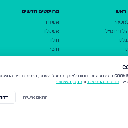
ראשי
פרויקטים חדשים
למכירה
אשדוד
לדירומייל
אשקלון
לנו
חולון
ו
חיפה
ר
ירושלים
טבריה
ברשות היחיד
נהריה
צא ב
מדיניות הפרטיות
וב
תקנון השימוש
.
יווך
עמנואל
ו"ל
רמלה
התאם אישית
דחה 
תנאי שימוש
נתיבות
 פרטיות
נגישות