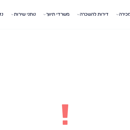
מכירה
דירות להשכרה
משרדי תיווך
נותני שירות
נד
!