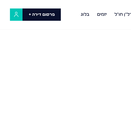
ל"ן חו"ל
יזמים
בלוג
פרסום דירה +