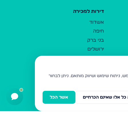
דירות למכירה
אשדוד
חיפה
בני ברק
ירושלים
אלעד
גבעת זאב
בית שמש
ניתן לבחור
רכסים
מודיעין עילית
כל אלו שאינם הכרחיים
אשר הכל
ביתר עילית