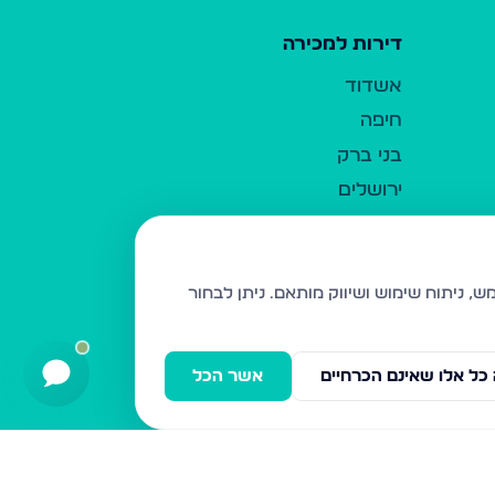
דירות למכירה
אשדוד
חיפה
בני ברק
ירושלים
אלעד
גבעת זאב
בית שמש
ניתן לבחור
רכסים
מודיעין עילית
כל אלו שאינם הכרחיים
אשר הכל
ביתר עילית