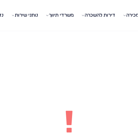
מכירה
דירות להשכרה
משרדי תיווך
נותני שירות
נד
!