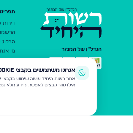
תפריט 
דירות 
הרשמה 
הבלוג ש
הנדל"ן של המגזר
מי אנחנ
צרו קש
כלי עזר
אנחנו משתמשים בקבצי Cookie
פרסום 
אתר רשות היחיד עושה שימוש בקבצי Cookie ובטכנולוגיות דומות לצורך תפעול האתר, שיפור חוויית המשתמש, ניתוח שימוש ושיווק מותאם.
אילו סוגי קבצים לאפשר. מידע מלא נמ
משרדי ת
נדל"ן ח
תקנון ו
מדיניות
הצהרת 