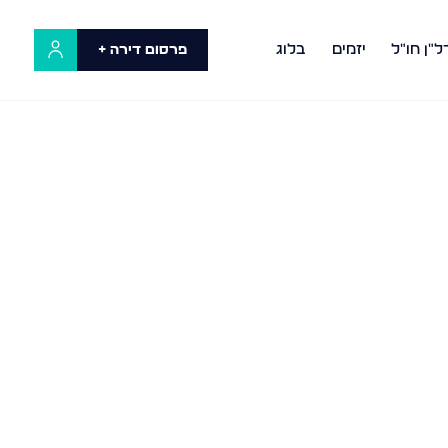
ל"ן חו"ל
יזמים
בלוג
פרסום דירה +