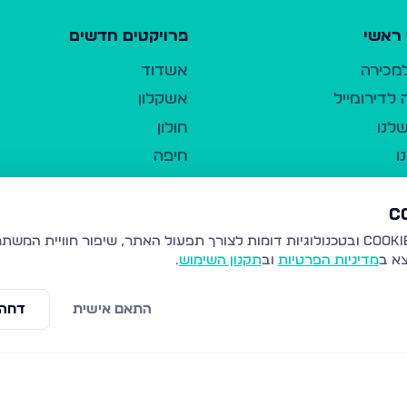
ראשי
פרויקטים חדשים
למכירה
אשדוד
לדירומייל
אשקלון
לנו
חולון
ו
חיפה
ר
ירושלים
טבריה
ברשות היחיד
נהריה
צא ב
מדיניות הפרטיות
וב
תקנון השימוש
.
יווך
עמנואל
ו"ל
רמלה
התאם אישית
דחה 
תנאי שימוש
נתיבות
 פרטיות
נגישות