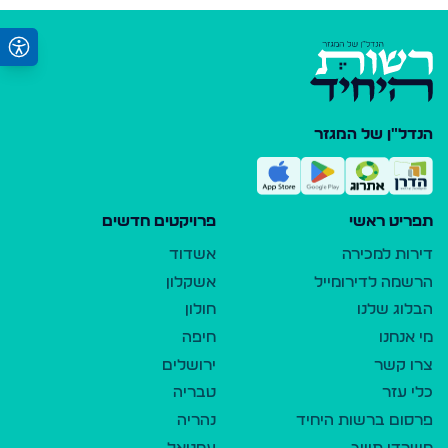
הנדל"ן של המגזר
תפריט ראשי
פרויקטים חדשים
דירות למכירה
אשדוד
הרשמה לדירומייל
אשקלון
הבלוג שלנו
חולון
מי אנחנו
חיפה
צרו קשר
ירושלים
כלי עזר
טבריה
פרסום ברשות היחיד
נהריה