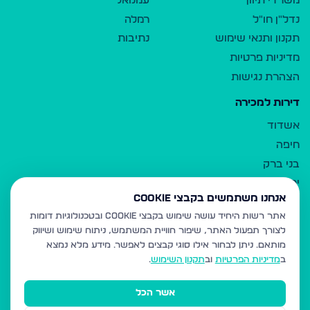
משרדי תיווך
עמנואל
נדל"ן חו"ל
רמלה
תקנון ותנאי שימוש
נתיבות
מדיניות פרטיות
הצהרת נגישות
דירות למכירה
אשדוד
חיפה
בני ברק
ירושלים
אנחנו משתמשים בקבצי Cookie
אלעד
אתר רשות היחיד עושה שימוש בקבצי Cookie ובטכנולוגיות דומות
גבעת זאב
לצורך תפעול האתר, שיפור חוויית המשתמש, ניתוח שימוש ושיווק
בית שמש
מותאם.
ניתן לבחור אילו סוגי קבצים לאפשר. מידע מלא נמצא
רכסים
ב
מדיניות הפרטיות
וב
תקנון השימוש
.
מודיעין עילית
אשר הכל
ביתר עילית