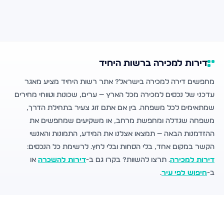
דירות למכירה ברשות היחיד
מחפשים דירה למכירה בישראל? אתר רשות היחיד מציע מאגר
עדכני של נכסים למכירה מכל הארץ — ערים, שכונות וטווחי מחירים
שמתאימים לכל משפחה. בין אם אתם זוג צעיר בתחילת הדרך,
משפחה שגדלה ומחפשת מרחב, או משקיעים שמחפשים את
ההזדמנות הבאה — תמצאו אצלנו את המידע, התמונות והאנשי
הקשר במקום אחד, בלי הסחות ובלי לחץ. לרשימת כל הנכסים:
דירות למכירה
. תרצו להשוות? בקרו גם ב-
דירות להשכרה
או
ב-
חיפוש לפי עיר
.