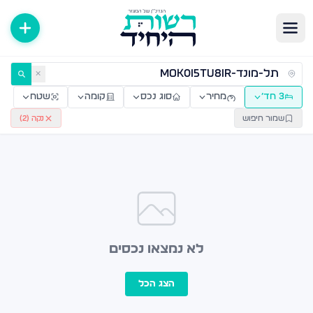
ירות למכירה ולהשכרה — רשות היחיד
✕
3 חד׳
מחיר
סוג נכס
קומה
שטח
שמור חיפוש
נקה (
2
)
לא נמצאו נכסים
הצג הכל