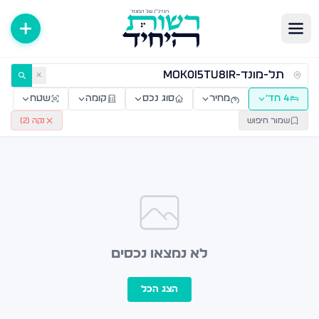
ירות למכירה ולהשכרה — רשות היחיד
✕
4 חד׳
מחיר
סוג נכס
קומה
שטח
שמור חיפוש
נקה (
2
)
לא נמצאו נכסים
הצג הכל