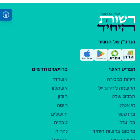
הנדל"ן של המגזר
תפריט ראשי
פרויקטים חדשים
דירות למכירה
אשדוד
הרשמה לדירומייל
אשקלון
הבלוג שלנו
חולון
מי אנחנו
חיפה
צרו קשר
ירושלים
כלי עזר
טבריה
פרסום ברשות היחיד
נהריה