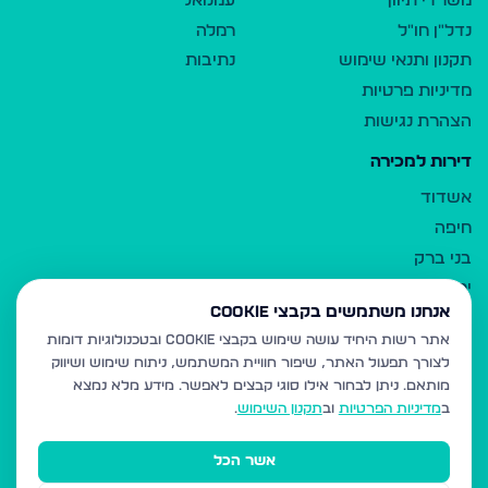
משרדי תיווך
עמנואל
נדל"ן חו"ל
רמלה
תקנון ותנאי שימוש
נתיבות
מדיניות פרטיות
הצהרת נגישות
דירות למכירה
אשדוד
חיפה
בני ברק
ירושלים
אנחנו משתמשים בקבצי Cookie
אלעד
אתר רשות היחיד עושה שימוש בקבצי Cookie ובטכנולוגיות דומות
גבעת זאב
לצורך תפעול האתר, שיפור חוויית המשתמש, ניתוח שימוש ושיווק
בית שמש
מותאם.
ניתן לבחור אילו סוגי קבצים לאפשר. מידע מלא נמצא
רכסים
ב
מדיניות הפרטיות
וב
תקנון השימוש
.
מודיעין עילית
אשר הכל
ביתר עילית