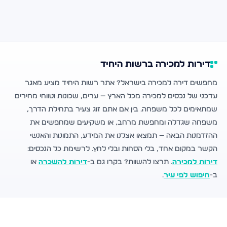
דירות למכירה ברשות היחיד
מחפשים דירה למכירה בישראל? אתר רשות היחיד מציע מאגר
עדכני של נכסים למכירה מכל הארץ — ערים, שכונות וטווחי מחירים
שמתאימים לכל משפחה. בין אם אתם זוג צעיר בתחילת הדרך,
משפחה שגדלה ומחפשת מרחב, או משקיעים שמחפשים את
ההזדמנות הבאה — תמצאו אצלנו את המידע, התמונות והאנשי
הקשר במקום אחד, בלי הסחות ובלי לחץ. לרשימת כל הנכסים:
דירות למכירה
. תרצו להשוות? בקרו גם ב-
דירות להשכרה
או
ב-
חיפוש לפי עיר
.