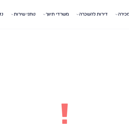
מכירה
דירות להשכרה
משרדי תיווך
נותני שירות
נד
!