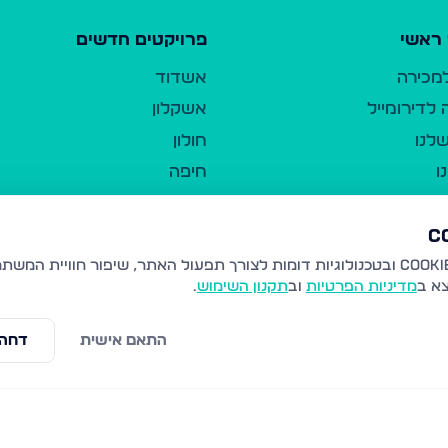
ראשי
פרויקטים חדשים
למכירה
אשדוד
לדירומייל
אשקלון
לנו
חולון
ו
חיפה
ר
ירושלים
טבריה
ברשות היחיד
נהריה
צא ב
מדיניות הפרטיות
וב
תקנון השימוש
.
יווך
עמנואל
ו"ל
רמלה
התאם אישית
דחה 
תנאי שימוש
נתיבות
 פרטיות
נגישות