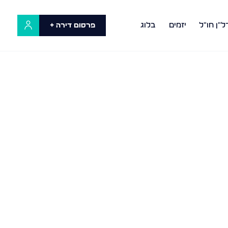
ל"ן חו"ל
יזמים
בלוג
פרסום דירה +