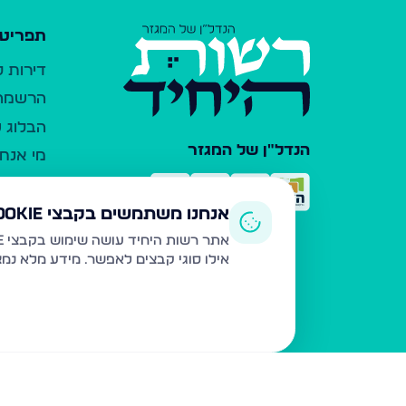
תפריט 
דירות 
הרשמה 
הבלוג ש
הנדל"ן של המגזר
מי אנחנ
צרו קש
כלי עזר
אנחנו משתמשים בקבצי Cookie
פרסום 
אתר רשות היחיד עושה שימוש בקבצי Cookie ובטכנולוגיות דומות לצורך תפעול האתר, שיפור חוויית המשתמש, ניתוח שימוש ושיווק מותאם.
אילו סוגי קבצים לאפשר. מידע מלא נמ
משרדי ת
נדל"ן ח
תקנון ו
מדיניות
הצהרת 