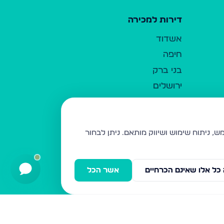
דירות למכירה
אשדוד
חיפה
בני ברק
ירושלים
אלעד
גבעת זאב
בית שמש
ניתן לבחור
רכסים
מודיעין עילית
כל אלו שאינם הכרחיים
אשר הכל
ביתר עילית