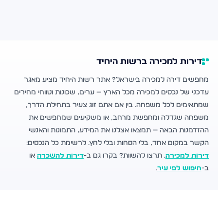
דירות למכירה ברשות היחיד
מחפשים דירה למכירה בישראל? אתר רשות היחיד מציע מאגר
עדכני של נכסים למכירה מכל הארץ — ערים, שכונות וטווחי מחירים
שמתאימים לכל משפחה. בין אם אתם זוג צעיר בתחילת הדרך,
משפחה שגדלה ומחפשת מרחב, או משקיעים שמחפשים את
ההזדמנות הבאה — תמצאו אצלנו את המידע, התמונות והאנשי
הקשר במקום אחד, בלי הסחות ובלי לחץ. לרשימת כל הנכסים:
דירות למכירה
. תרצו להשוות? בקרו גם ב-
דירות להשכרה
או
ב-
חיפוש לפי עיר
.