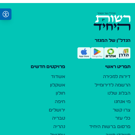
הנדל"ן של המגזר
תפריט ראשי
פרויקטים חדשים
דירות למכירה
אשדוד
הרשמה לדירומייל
אשקלון
הבלוג שלנו
חולון
מי אנחנו
חיפה
צרו קשר
ירושלים
כלי עזר
טבריה
פרסום ברשות היחיד
נהריה