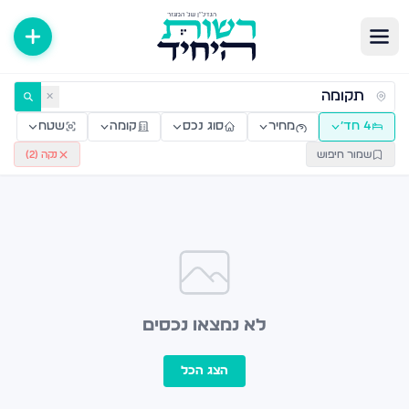
ירות למכירה ולהשכרה — רשות היחיד
✕
4 חד׳
מחיר
סוג נכס
קומה
שטח
שמור חיפוש
נקה (
2
)
לא נמצאו נכסים
הצג הכל