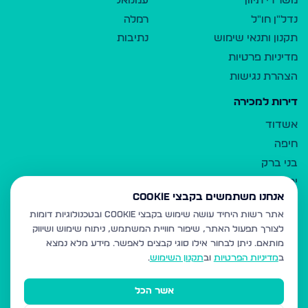
משרדי תיווך
עמנואל
נדל"ן חו"ל
רמלה
תקנון ותנאי שימוש
נתיבות
מדיניות פרטיות
הצהרת נגישות
דירות למכירה
אשדוד
חיפה
בני ברק
ירושלים
אנחנו משתמשים בקבצי Cookie
אלעד
אתר רשות היחיד עושה שימוש בקבצי Cookie ובטכנולוגיות דומות
גבעת זאב
לצורך תפעול האתר, שיפור חוויית המשתמש, ניתוח שימוש ושיווק
בית שמש
מותאם.
ניתן לבחור אילו סוגי קבצים לאפשר. מידע מלא נמצא
רכסים
ב
מדיניות הפרטיות
וב
תקנון השימוש
.
מודיעין עילית
אשר הכל
ביתר עילית