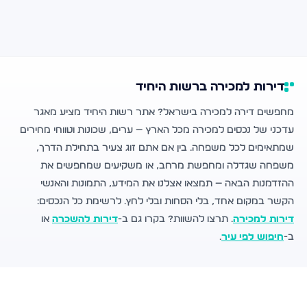
דירות למכירה ברשות היחיד
מחפשים דירה למכירה בישראל? אתר רשות היחיד מציע מאגר
עדכני של נכסים למכירה מכל הארץ — ערים, שכונות וטווחי מחירים
שמתאימים לכל משפחה. בין אם אתם זוג צעיר בתחילת הדרך,
משפחה שגדלה ומחפשת מרחב, או משקיעים שמחפשים את
ההזדמנות הבאה — תמצאו אצלנו את המידע, התמונות והאנשי
הקשר במקום אחד, בלי הסחות ובלי לחץ. לרשימת כל הנכסים:
דירות למכירה
. תרצו להשוות? בקרו גם ב-
דירות להשכרה
או
ב-
חיפוש לפי עיר
.