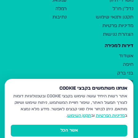
משרדי תיווך
עמנואל
נדל"ן חו"ל
רמלה
תקנון ותנאי שימוש
נתיבות
מדיניות פרטיות
הצהרת נגישות
דירות למכירה
אשדוד
חיפה
בני ברק
ירושלים
אנחנו משתמשים בקבצי Cookie
אלעד
אתר רשות היחיד עושה שימוש בקבצי Cookie ובטכנולוגיות דומות
גבעת זאב
לצורך תפעול האתר, שיפור חוויית המשתמש, ניתוח שימוש ושיווק
בית שמש
מותאם.
ניתן לבחור אילו סוגי קבצים לאפשר. מידע מלא נמצא
רכסים
ב
מדיניות הפרטיות
וב
תקנון השימוש
.
מודיעין עילית
אשר הכל
ביתר עילית