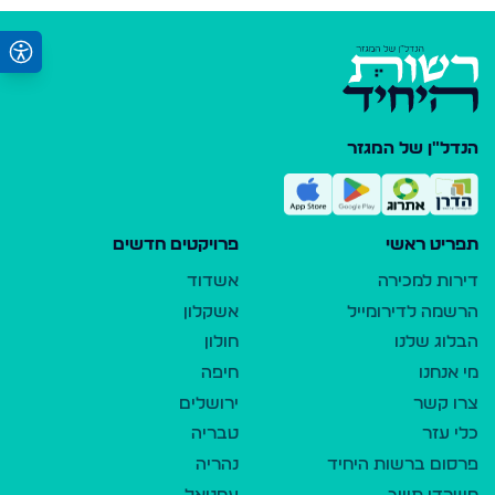
הנדל"ן של המגזר
תפריט ראשי
פרויקטים חדשים
דירות למכירה
אשדוד
הרשמה לדירומייל
אשקלון
הבלוג שלנו
חולון
מי אנחנו
חיפה
צרו קשר
ירושלים
כלי עזר
טבריה
פרסום ברשות היחיד
נהריה