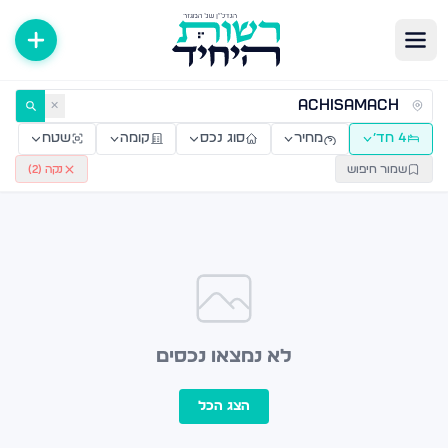
ירות למכירה ולהשכרה — רשות היחיד
✕
4 חד׳
מחיר
סוג נכס
קומה
שטח
שמור חיפוש
נקה (
2
)
לא נמצאו נכסים
הצג הכל