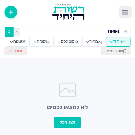
ירות למכירה ולהשכרה — רשות היחיד
✕
5 חד׳
מחיר
סוג נכס
קומה
שטח
שמור חיפוש
נקה (
2
)
לא נמצאו נכסים
הצג הכל