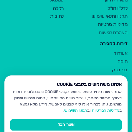
משרדי תיווך
עמנואל
נדל"ן חו"ל
רמלה
תקנון ותנאי שימוש
נתיבות
מדיניות פרטיות
הצהרת נגישות
דירות למכירה
אשדוד
חיפה
בני ברק
ירושלים
אנחנו משתמשים בקבצי Cookie
אלעד
אתר רשות היחיד עושה שימוש בקבצי Cookie ובטכנולוגיות דומות
גבעת זאב
לצורך תפעול האתר, שיפור חוויית המשתמש, ניתוח שימוש ושיווק
בית שמש
מותאם.
ניתן לבחור אילו סוגי קבצים לאפשר. מידע מלא נמצא
רכסים
ב
מדיניות הפרטיות
וב
תקנון השימוש
.
מודיעין עילית
אשר הכל
ביתר עילית