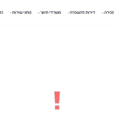
מכירה
דירות להשכרה
משרדי תיווך
נותני שירות
נד
!