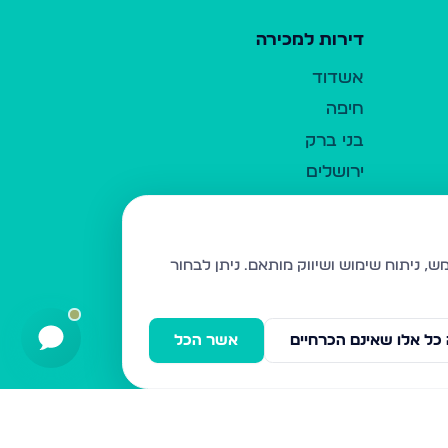
דירות למכירה
אשדוד
חיפה
בני ברק
ירושלים
אלעד
גבעת זאב
בית שמש
ניתן לבחור
רכסים
מודיעין עילית
כל אלו שאינם הכרחיים
אשר הכל
ביתר עילית