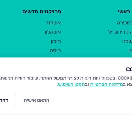
ראשי
פרויקטים חדשים
למכירה
אשדוד
לדירומייל
אשקלון
לנו
חולון
ו
חיפה
ר
ירושלים
טבריה
ברשות היחיד
נהריה
צא ב
מדיניות הפרטיות
וב
תקנון השימוש
.
יווך
עמנואל
ו"ל
רמלה
התאם אישית
דחה 
תנאי שימוש
נתיבות
 פרטיות
נגישות