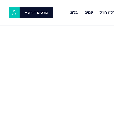
ל"ן חו"ל
יזמים
בלוג
פרסום דירה +