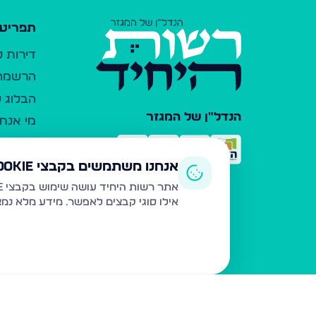
תפריט 
דירות 
הרשמה 
הבלוג ש
הנדל"ן של המגזר
מי אנחנ
צרו קש
כלי עזר
אנחנו משתמשים בקבצי Cookie
פרסום 
אתר רשות היחיד עושה שימוש בקבצי Cookie ובטכנולוגיות דומות לצורך תפעול האתר, שיפור חוויית המשתמש, ניתוח שימוש ושיווק מותאם.
אילו סוגי קבצים לאפשר. מידע מלא נמ
משרדי ת
נדל"ן ח
תקנון ו
מדיניות
הצהרת 