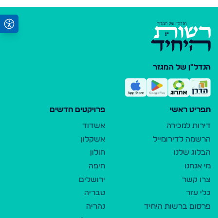
הנדל"ן של המגזר
תפריט ראשי
פרויקטים חדשים
דירות למכירה
אשדוד
הרשמה לדירומייל
אשקלון
הבלוג שלנו
חולון
מי אנחנו
חיפה
צרו קשר
ירושלים
כלי עזר
טבריה
פרסום ברשות היחיד
נהריה