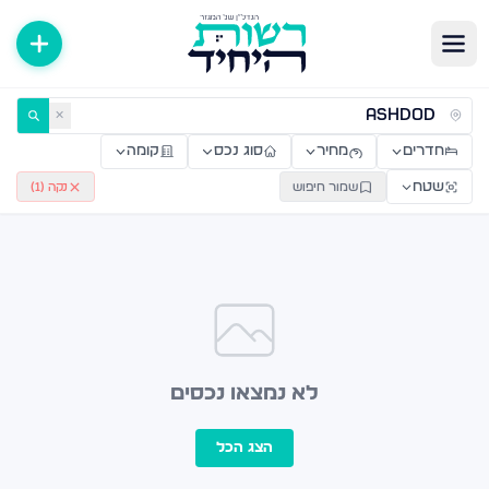
ירות למכירה ולהשכרה — רשות היחיד
✕
חדרים
מחיר
סוג נכס
קומה
שטח
שמור חיפוש
נקה (
1
)
לא נמצאו נכסים
הצג הכל