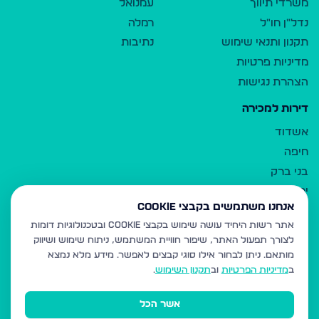
משרדי תיווך
עמנואל
נדל"ן חו"ל
רמלה
תקנון ותנאי שימוש
נתיבות
מדיניות פרטיות
הצהרת נגישות
דירות למכירה
אשדוד
חיפה
בני ברק
ירושלים
אנחנו משתמשים בקבצי Cookie
אלעד
אתר רשות היחיד עושה שימוש בקבצי Cookie ובטכנולוגיות דומות
גבעת זאב
לצורך תפעול האתר, שיפור חוויית המשתמש, ניתוח שימוש ושיווק
בית שמש
מותאם.
ניתן לבחור אילו סוגי קבצים לאפשר. מידע מלא נמצא
רכסים
ב
מדיניות הפרטיות
וב
תקנון השימוש
.
מודיעין עילית
אשר הכל
ביתר עילית