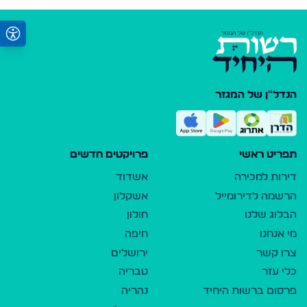
הנדל"ן של המגזר
תפריט ראשי
פרויקטים חדשים
דירות למכירה
אשדוד
הרשמה לדירומייל
אשקלון
הבלוג שלנו
חולון
מי אנחנו
חיפה
צרו קשר
ירושלים
כלי עזר
טבריה
פרסום ברשות היחיד
נהריה