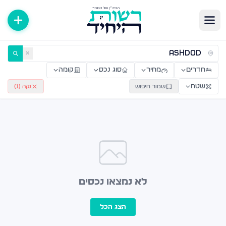
ירות למכירה ולהשכרה — רשות היחיד
✕
חדרים
מחיר
סוג נכס
קומה
שטח
שמור חיפוש
נקה (
1
)
לא נמצאו נכסים
הצג הכל