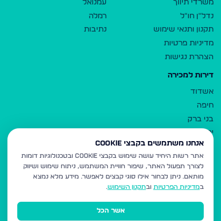
משרדי תיווך
עמנואל
נדל"ן חו"ל
רמלה
תקנון ותנאי שימוש
נתיבות
מדיניות פרטיות
הצהרת נגישות
דירות למכירה
אשדוד
חיפה
בני ברק
ירושלים
אנחנו משתמשים בקבצי Cookie
אלעד
אתר רשות היחיד עושה שימוש בקבצי Cookie ובטכנולוגיות דומות
גבעת זאב
לצורך תפעול האתר, שיפור חוויית המשתמש, ניתוח שימוש ושיווק
בית שמש
מותאם.
ניתן לבחור אילו סוגי קבצים לאפשר. מידע מלא נמצא
רכסים
ב
מדיניות הפרטיות
וב
תקנון השימוש
.
מודיעין עילית
אשר הכל
ביתר עילית