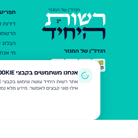
תפריט 
דירות 
הרשמה 
הבלוג ש
הנדל"ן של המגזר
מי אנחנ
צרו קש
כלי עזר
אנחנו משתמשים בקבצי Cookie
פרסום 
אתר רשות היחיד עושה שימוש בקבצי Cookie ובטכנולוגיות דומות לצורך תפעול האתר, שיפור חוויית המשתמש, ניתוח שימוש ושיווק מותאם.
אילו סוגי קבצים לאפשר. מידע מלא נמ
משרדי ת
נדל"ן ח
תקנון ו
מדיניות
הצהרת 