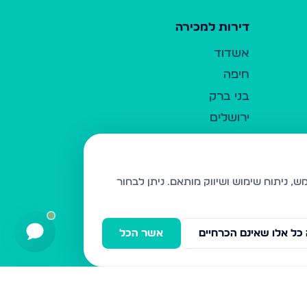
דירות למכירה
אשדוד
חיפה
בני ברק
ירושלים
אלעד
גבעת זאב
בית שמש
ניתן לבחור
רכסים
מודיעין עילית
כל אלו שאינם הכרחיים
אשר הכל
ביתר עילית