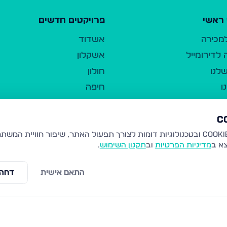
ראשי
פרויקטים חדשים
למכירה
אשדוד
לדירומייל
אשקלון
לנו
חולון
ו
חיפה
ר
ירושלים
טבריה
ברשות היחיד
נהריה
צא ב
מדיניות הפרטיות
וב
תקנון השימוש
.
יווך
עמנואל
ו"ל
רמלה
התאם אישית
דחה 
תנאי שימוש
נתיבות
 פרטיות
נגישות