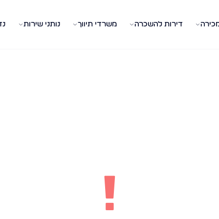
מכירה
דירות להשכרה
משרדי תיווך
נותני שירות
נד
!