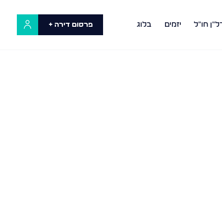
ל"ן חו"ל
יזמים
בלוג
פרסום דירה +