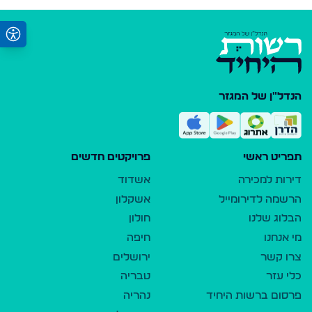
הנדל"ן של המגזר
תפריט ראשי
פרויקטים חדשים
דירות למכירה
אשדוד
הרשמה לדירומייל
אשקלון
הבלוג שלנו
חולון
מי אנחנו
חיפה
צרו קשר
ירושלים
כלי עזר
טבריה
פרסום ברשות היחיד
נהריה