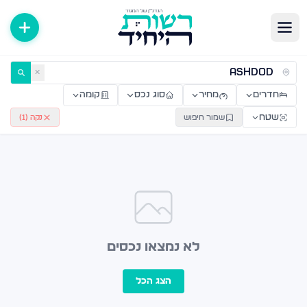
ירות למכירה ולהשכרה — רשות היחיד
✕
חדרים
מחיר
סוג נכס
קומה
שטח
שמור חיפוש
נקה (
1
)
לא נמצאו נכסים
הצג הכל