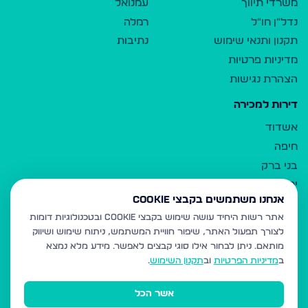
משרדי תיווך
עמנואל
נדל"ן חו"ל
רמלה
תקנון ותנאי שימוש
נתיבות
מדיניות פרטיות
הצהרת נגישות
דירות למכירה
אשדוד
חיפה
בני ברק
ירושלים
אנחנו משתמשים בקבצי Cookie
אלעד
אתר רשות היחיד עושה שימוש בקבצי Cookie ובטכנולוגיות דומות
גבעת זאב
לצורך תפעול האתר, שיפור חוויית המשתמש, ניתוח שימוש ושיווק
בית שמש
מותאם.
ניתן לבחור אילו סוגי קבצים לאפשר. מידע מלא נמצא
רכסים
ב
מדיניות הפרטיות
וב
תקנון השימוש
.
מודיעין עילית
אשר הכל
ביתר עילית