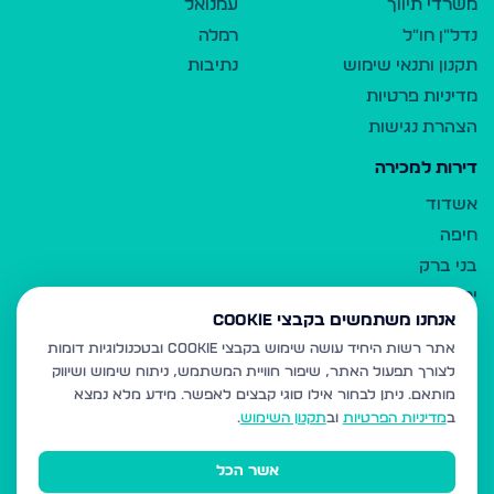
משרדי תיווך
עמנואל
נדל"ן חו"ל
רמלה
תקנון ותנאי שימוש
נתיבות
מדיניות פרטיות
הצהרת נגישות
דירות למכירה
אשדוד
חיפה
בני ברק
ירושלים
אנחנו משתמשים בקבצי Cookie
אלעד
אתר רשות היחיד עושה שימוש בקבצי Cookie ובטכנולוגיות דומות
גבעת זאב
לצורך תפעול האתר, שיפור חוויית המשתמש, ניתוח שימוש ושיווק
בית שמש
מותאם.
ניתן לבחור אילו סוגי קבצים לאפשר. מידע מלא נמצא
רכסים
ב
מדיניות הפרטיות
וב
תקנון השימוש
.
מודיעין עילית
אשר הכל
ביתר עילית