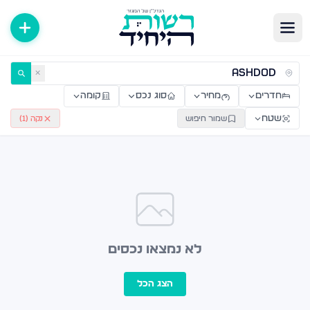
ירות למכירה ולהשכרה — רשות היחיד
✕
חדרים
מחיר
סוג נכס
קומה
שטח
שמור חיפוש
נקה (
1
)
לא נמצאו נכסים
הצג הכל