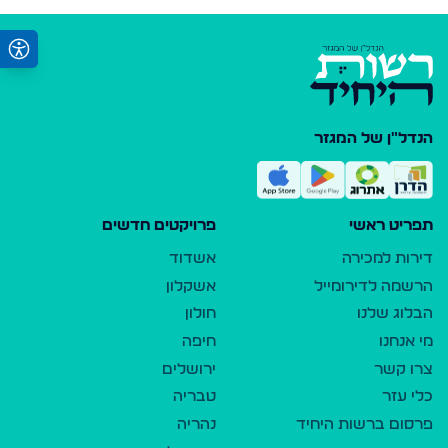
הנדל"ן של המגזר
תפריט ראשי
פרויקטים חדשים
דירות למכירה
אשדוד
הרשמה לדירומייל
אשקלון
הבלוג שלנו
חולון
מי אנחנו
חיפה
צרו קשר
ירושלים
כלי עזר
טבריה
פרסום ברשות היחיד
נהריה