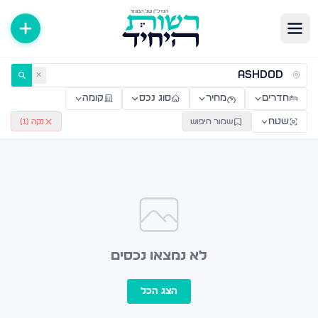
ירות למכירה ולהשכרה — רשות היחיד
✕
חדרים
מחיר
סוג נכס
קומה
שטח
שמור חיפוש
נקה (
1
)
לא נמצאו נכסים
הצג הכל