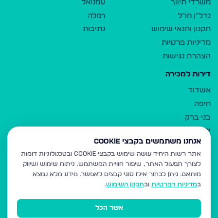
משרדי תיווך
עמנואל
נדל"ן חו"ל
רמלה
תקנון ותנאי שימוש
נתיבות
מדיניות פרטיות
הצהרת נגישות
דירות למכירה
אשדוד
חיפה
בני ברק
ירושלים
אנחנו משתמשים בקבצי Cookie
אלעד
אתר רשות היחיד עושה שימוש בקבצי Cookie ובטכנולוגיות דומות
גבעת זאב
לצורך תפעול האתר, שיפור חוויית המשתמש, ניתוח שימוש ושיווק
בית שמש
מותאם.
ניתן לבחור אילו סוגי קבצים לאפשר. מידע מלא נמצא
רכסים
ב
מדיניות הפרטיות
וב
תקנון השימוש
.
מודיעין עילית
אשר הכל
ביתר עילית