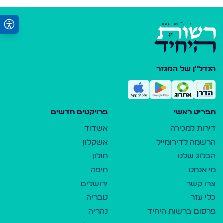
הנדל"ן של המגזר
תפריט ראשי
פרויקטים חדשים
דירות למכירה
אשדוד
הרשמה לדירומייל
אשקלון
הבלוג שלנו
חולון
מי אנחנו
חיפה
צרו קשר
ירושלים
כלי עזר
טבריה
פרסום ברשות היחיד
נהריה