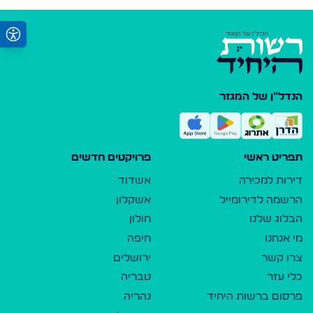
הנדל"ן של המגזר
תפריט ראשי
פרויקטים חדשים
דירות למכירה
אשדוד
הרשמה לדירומייל
אשקלון
הבלוג שלנו
חולון
מי אנחנו
חיפה
צרו קשר
ירושלים
כלי עזר
טבריה
פרסום ברשות היחיד
נהריה