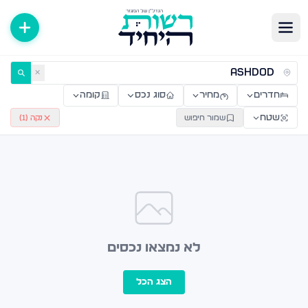
ירות למכירה ולהשכרה — רשות היחיד
✕
חדרים
מחיר
סוג נכס
קומה
שטח
שמור חיפוש
נקה (
1
)
לא נמצאו נכסים
הצג הכל