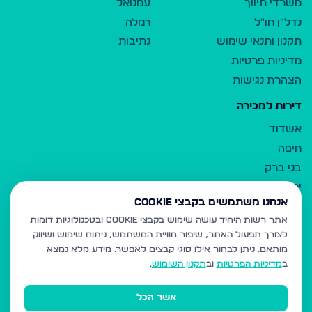
משרדי תיווך
עמנואל
נדל"ן חו"ל
רמלה
תקנון ותנאי שימוש
נתיבות
מדיניות פרטיות
הצהרת נגישות
דירות למכירה
אשדוד
חיפה
בני ברק
ירושלים
אנחנו משתמשים בקבצי Cookie
אלעד
אתר רשות היחיד עושה שימוש בקבצי Cookie ובטכנולוגיות דומות
גבעת זאב
לצורך תפעול האתר, שיפור חוויית המשתמש, ניתוח שימוש ושיווק
בית שמש
מותאם.
ניתן לבחור אילו סוגי קבצים לאפשר. מידע מלא נמצא
רכסים
ב
מדיניות הפרטיות
וב
תקנון השימוש
.
מודיעין עילית
אשר הכל
ביתר עילית