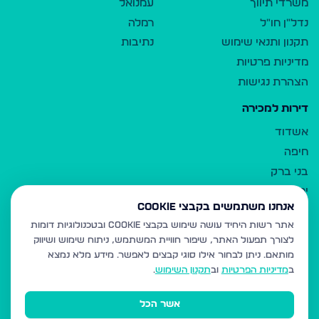
משרדי תיווך
עמנואל
נדל"ן חו"ל
רמלה
תקנון ותנאי שימוש
נתיבות
מדיניות פרטיות
הצהרת נגישות
דירות למכירה
אשדוד
חיפה
בני ברק
ירושלים
אנחנו משתמשים בקבצי Cookie
אלעד
אתר רשות היחיד עושה שימוש בקבצי Cookie ובטכנולוגיות דומות
גבעת זאב
לצורך תפעול האתר, שיפור חוויית המשתמש, ניתוח שימוש ושיווק
בית שמש
מותאם.
ניתן לבחור אילו סוגי קבצים לאפשר. מידע מלא נמצא
רכסים
ב
מדיניות הפרטיות
וב
תקנון השימוש
.
מודיעין עילית
אשר הכל
ביתר עילית