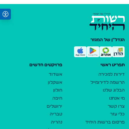
הנדל"ן של המגזר
תפריט ראשי
פרויקטים חדשים
דירות למכירה
אשדוד
הרשמה לדירומייל
אשקלון
הבלוג שלנו
חולון
מי אנחנו
חיפה
צרו קשר
ירושלים
כלי עזר
טבריה
פרסום ברשות היחיד
נהריה