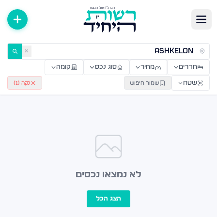
ירות למכירה ולהשכרה — רשות היחיד
✕
חדרים
מחיר
סוג נכס
קומה
שטח
שמור חיפוש
נקה (
1
)
לא נמצאו נכסים
הצג הכל