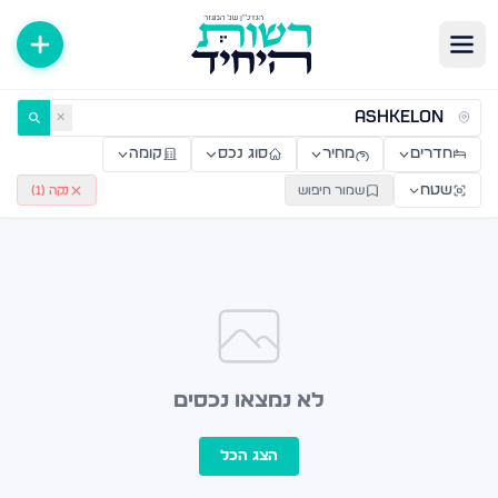
ירות למכירה ולהשכרה — רשות היחיד
✕
חדרים
מחיר
סוג נכס
קומה
שטח
שמור חיפוש
נקה (
1
)
לא נמצאו נכסים
הצג הכל