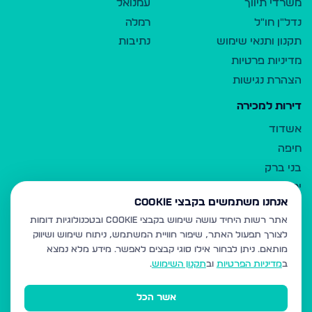
משרדי תיווך
עמנואל
נדל"ן חו"ל
רמלה
תקנון ותנאי שימוש
נתיבות
מדיניות פרטיות
הצהרת נגישות
דירות למכירה
אשדוד
חיפה
בני ברק
ירושלים
אנחנו משתמשים בקבצי Cookie
אלעד
אתר רשות היחיד עושה שימוש בקבצי Cookie ובטכנולוגיות דומות
גבעת זאב
לצורך תפעול האתר, שיפור חוויית המשתמש, ניתוח שימוש ושיווק
בית שמש
מותאם.
ניתן לבחור אילו סוגי קבצים לאפשר. מידע מלא נמצא
רכסים
ב
מדיניות הפרטיות
וב
תקנון השימוש
.
מודיעין עילית
אשר הכל
ביתר עילית