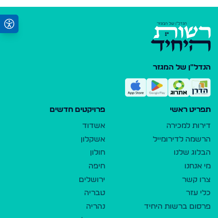
הנדל"ן של המגזר
תפריט ראשי
פרויקטים חדשים
דירות למכירה
אשדוד
הרשמה לדירומייל
אשקלון
הבלוג שלנו
חולון
מי אנחנו
חיפה
צרו קשר
ירושלים
כלי עזר
טבריה
פרסום ברשות היחיד
נהריה