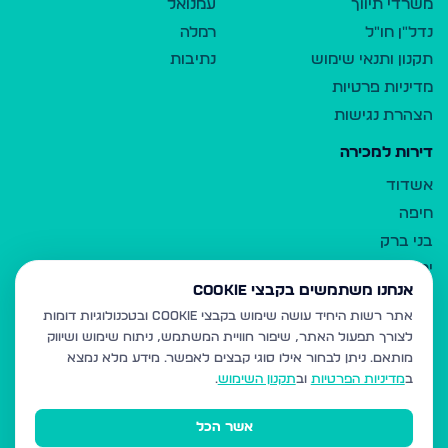
משרדי תיווך
עמנואל
נדל"ן חו"ל
רמלה
תקנון ותנאי שימוש
נתיבות
מדיניות פרטיות
הצהרת נגישות
דירות למכירה
אשדוד
חיפה
בני ברק
ירושלים
אנחנו משתמשים בקבצי Cookie
אלעד
אתר רשות היחיד עושה שימוש בקבצי Cookie ובטכנולוגיות דומות
גבעת זאב
לצורך תפעול האתר, שיפור חוויית המשתמש, ניתוח שימוש ושיווק
בית שמש
מותאם.
ניתן לבחור אילו סוגי קבצים לאפשר. מידע מלא נמצא
רכסים
ב
מדיניות הפרטיות
וב
תקנון השימוש
.
מודיעין עילית
אשר הכל
ביתר עילית