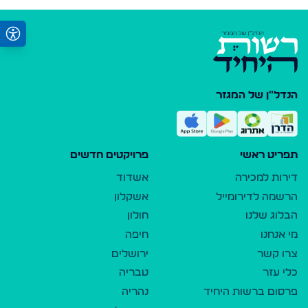
הנדל"ן של המגזר
תפריט ראשי
פרויקטים חדשים
דירות למכירה
אשדוד
הרשמה לדירומייל
אשקלון
הבלוג שלנו
חולון
מי אנחנו
חיפה
צרו קשר
ירושלים
כלי עזר
טבריה
פרסום ברשות היחיד
נהריה