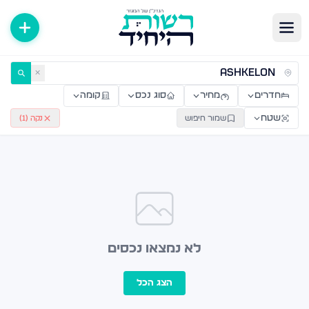
ירות למכירה ולהשכרה — רשות היחיד
✕
חדרים
מחיר
סוג נכס
קומה
שטח
שמור חיפוש
נקה (
1
)
לא נמצאו נכסים
הצג הכל