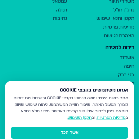
משרדי תיווך
עמנואל
נדל"ן חו"ל
רמלה
תקנון ותנאי שימוש
נתיבות
מדיניות פרטיות
הצהרת נגישות
דירות למכירה
אשדוד
חיפה
בני ברק
ירושלים
אנחנו משתמשים בקבצי Cookie
אלעד
אתר רשות היחיד עושה שימוש בקבצי Cookie ובטכנולוגיות דומות
גבעת זאב
לצורך תפעול האתר, שיפור חוויית המשתמש, ניתוח שימוש ושיווק
בית שמש
מותאם.
ניתן לבחור אילו סוגי קבצים לאפשר. מידע מלא נמצא
רכסים
ב
מדיניות הפרטיות
וב
תקנון השימוש
.
מודיעין עילית
אשר הכל
ביתר עילית