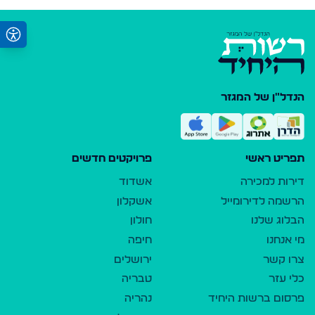
הנדל"ן של המגזר
תפריט ראשי
פרויקטים חדשים
דירות למכירה
אשדוד
הרשמה לדירומייל
אשקלון
הבלוג שלנו
חולון
מי אנחנו
חיפה
צרו קשר
ירושלים
כלי עזר
טבריה
פרסום ברשות היחיד
נהריה