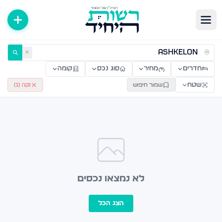
ירות למכירה ולהשכרה — רשות היחיד
✕
חדרים
מחיר
סוג נכס
קומה
שטח
שמור חיפוש
נקה (
1
)
לא נמצאו נכסים
הצג הכל