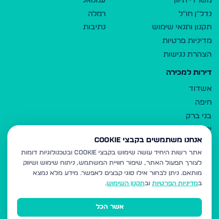
משרדי תיווך
עמנואל
נדל"ן חו"ל
רמלה
תקנון ותנאי שימוש
נתיבות
מדיניות פרטיות
הצהרת נגישות
דירות למכירה
אשדוד
חיפה
בני ברק
ירושלים
אנחנו משתמשים בקבצי Cookie
אלעד
אתר רשות היחיד עושה שימוש בקבצי Cookie ובטכנולוגיות דומות
גבעת זאב
לצורך תפעול האתר, שיפור חוויית המשתמש, ניתוח שימוש ושיווק
בית שמש
מותאם.
ניתן לבחור אילו סוגי קבצים לאפשר. מידע מלא נמצא
רכסים
ב
מדיניות הפרטיות
וב
תקנון השימוש
.
מודיעין עילית
אשר הכל
ביתר עילית