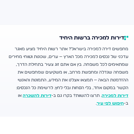
דירות למכירה ברשות היחיד
מחפשים דירה למכירה בישראל? אתר רשות היחיד מציע מאגר
עדכני של נכסים למכירה מכל הארץ — ערים, שכונות וטווחי מחירים
שמתאימים לכל משפחה. בין אם אתם זוג צעיר בתחילת הדרך,
משפחה שגדלה ומחפשת מרחב, או משקיעים שמחפשים את
ההזדמנות הבאה — תמצאו אצלנו את המידע, התמונות והאנשי
הקשר במקום אחד, בלי הסחות ובלי לחץ. לרשימת כל הנכסים:
דירות למכירה
. תרצו להשוות? בקרו גם ב-
דירות להשכרה
או
ב-
חיפוש לפי עיר
.