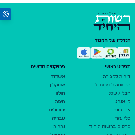
הנדל"ן של המגזר
תפריט ראשי
פרויקטים חדשים
דירות למכירה
אשדוד
הרשמה לדירומייל
אשקלון
הבלוג שלנו
חולון
מי אנחנו
חיפה
צרו קשר
ירושלים
כלי עזר
טבריה
פרסום ברשות היחיד
נהריה