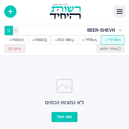
ירות למכירה ולהשכרה — רשות היחיד
✕
6 חד׳
מחיר
סוג נכס
קומה
שטח
שמור חיפוש
נקה (
2
)
לא נמצאו נכסים
הצג הכל