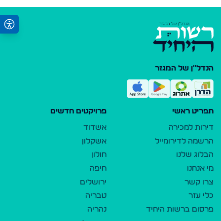
הנדל"ן של המגזר
תפריט ראשי
פרויקטים חדשים
דירות למכירה
אשדוד
הרשמה לדירומייל
אשקלון
הבלוג שלנו
חולון
מי אנחנו
חיפה
צרו קשר
ירושלים
כלי עזר
טבריה
פרסום ברשות היחיד
נהריה