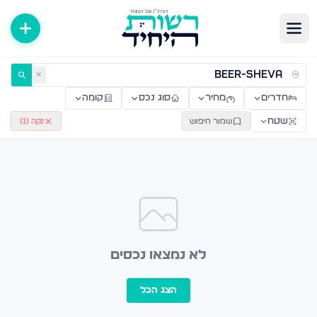
ירות למכירה ולהשכרה — רשות היחיד
✕
חדרים
מחיר
סוג נכס
קומה
שטח
שמור חיפוש
נקה (
1
)
לא נמצאו נכסים
הצג הכל