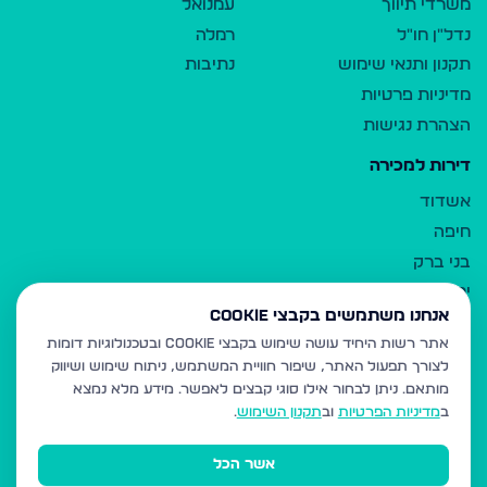
משרדי תיווך
עמנואל
נדל"ן חו"ל
רמלה
תקנון ותנאי שימוש
נתיבות
מדיניות פרטיות
הצהרת נגישות
דירות למכירה
אשדוד
חיפה
בני ברק
ירושלים
אנחנו משתמשים בקבצי Cookie
אלעד
אתר רשות היחיד עושה שימוש בקבצי Cookie ובטכנולוגיות דומות
גבעת זאב
לצורך תפעול האתר, שיפור חוויית המשתמש, ניתוח שימוש ושיווק
בית שמש
מותאם.
ניתן לבחור אילו סוגי קבצים לאפשר. מידע מלא נמצא
רכסים
ב
מדיניות הפרטיות
וב
תקנון השימוש
.
מודיעין עילית
אשר הכל
ביתר עילית