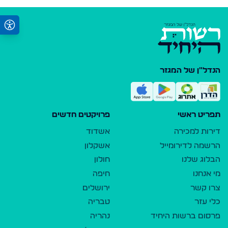
הנדל"ן של המגזר
תפריט ראשי
פרויקטים חדשים
דירות למכירה
אשדוד
הרשמה לדירומייל
אשקלון
הבלוג שלנו
חולון
מי אנחנו
חיפה
צרו קשר
ירושלים
כלי עזר
טבריה
פרסום ברשות היחיד
נהריה