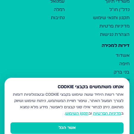
משרדי תיווך
עמנואל
נדל"ן חו"ל
רמלה
תקנון ותנאי שימוש
נתיבות
מדיניות פרטיות
הצהרת נגישות
דירות למכירה
אשדוד
חיפה
בני ברק
ירושלים
אנחנו משתמשים בקבצי Cookie
אלעד
אתר רשות היחיד עושה שימוש בקבצי Cookie ובטכנולוגיות דומות
גבעת זאב
לצורך תפעול האתר, שיפור חוויית המשתמש, ניתוח שימוש ושיווק
בית שמש
מותאם.
ניתן לבחור אילו סוגי קבצים לאפשר. מידע מלא נמצא
רכסים
ב
מדיניות הפרטיות
וב
תקנון השימוש
.
מודיעין עילית
אשר הכל
ביתר עילית