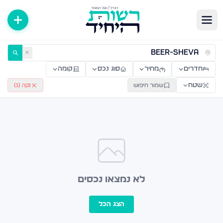
ירות למכירה ולהשכרה — רשות היחיד
✕
חדרים
מחיר
סוג נכס
קומה
שטח
שמור חיפוש
נקה (
1
)
לא נמצאו נכסים
הצג הכל