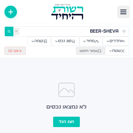
ירות למכירה ולהשכרה — רשות היחיד
✕
חדרים
מחיר
סוג נכס
קומה
שטח
שמור חיפוש
נקה (
1
)
לא נמצאו נכסים
הצג הכל