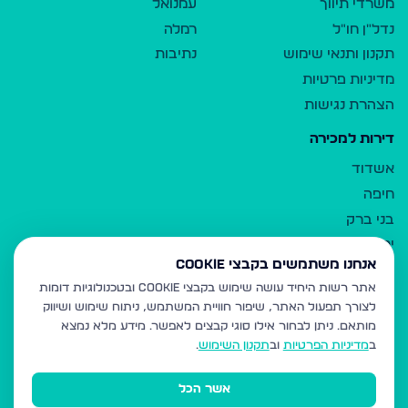
משרדי תיווך
עמנואל
נדל"ן חו"ל
רמלה
תקנון ותנאי שימוש
נתיבות
מדיניות פרטיות
הצהרת נגישות
דירות למכירה
אשדוד
חיפה
בני ברק
ירושלים
אנחנו משתמשים בקבצי Cookie
אלעד
אתר רשות היחיד עושה שימוש בקבצי Cookie ובטכנולוגיות דומות
גבעת זאב
לצורך תפעול האתר, שיפור חוויית המשתמש, ניתוח שימוש ושיווק
בית שמש
מותאם.
ניתן לבחור אילו סוגי קבצים לאפשר. מידע מלא נמצא
רכסים
ב
מדיניות הפרטיות
וב
תקנון השימוש
.
מודיעין עילית
אשר הכל
ביתר עילית