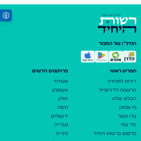
הנדל"ן של המגזר
תפריט ראשי
פרויקטים חדשים
דירות למכירה
אשדוד
הרשמה לדירומייל
אשקלון
הבלוג שלנו
חולון
מי אנחנו
חיפה
צרו קשר
ירושלים
כלי עזר
טבריה
פרסום ברשות היחיד
נהריה