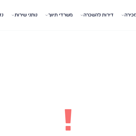
מכירה
דירות להשכרה
משרדי תיווך
נותני שירות
נד
!