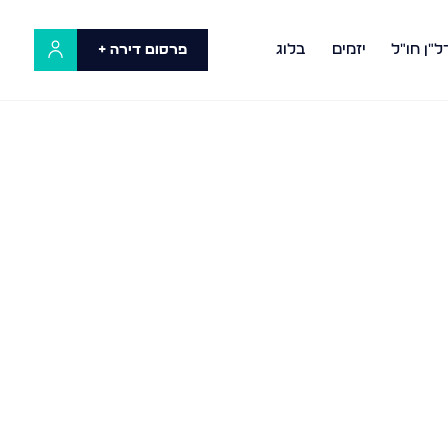
ל"ן חו"ל
יזמים
בלוג
פרסום דירה +