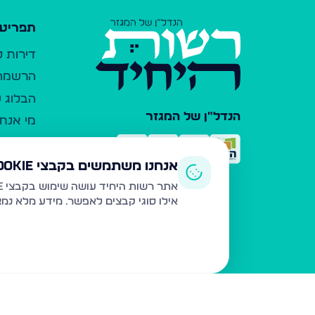
תפריט 
דירות 
הרשמה 
הבלוג ש
הנדל"ן של המגזר
מי אנחנ
צרו קש
כלי עזר
אנחנו משתמשים בקבצי Cookie
פרסום 
אתר רשות היחיד עושה שימוש בקבצי Cookie ובטכנולוגיות דומות לצורך תפעול האתר, שיפור חוויית המשתמש, ניתוח שימוש ושיווק מותאם.
אילו סוגי קבצים לאפשר. מידע מלא נמ
משרדי ת
נדל"ן ח
תקנון ו
מדיניות
הצהרת 