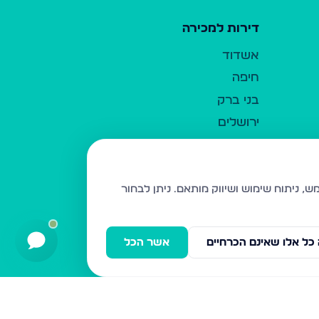
דירות למכירה
אשדוד
חיפה
בני ברק
ירושלים
אלעד
גבעת זאב
בית שמש
ניתן לבחור
רכסים
מודיעין עילית
כל אלו שאינם הכרחיים
אשר הכל
ביתר עילית