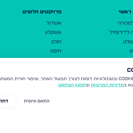
ראשי
פרויקטים חדשים
למכירה
אשדוד
לדירומייל
אשקלון
לנו
חולון
ו
חיפה
ר
ירושלים
טבריה
ברשות היחיד
נהריה
צא ב
מדיניות הפרטיות
וב
תקנון השימוש
.
יווך
עמנואל
ו"ל
רמלה
התאם אישית
דחה 
תנאי שימוש
נתיבות
 פרטיות
נגישות