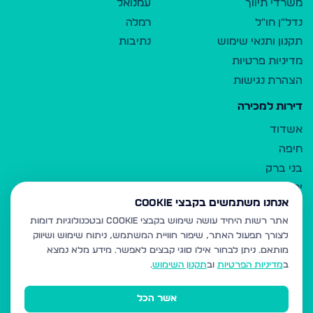
משרדי תיווך
עמנואל
נדל"ן חו"ל
רמלה
תקנון ותנאי שימוש
נתיבות
מדיניות פרטיות
הצהרת נגישות
דירות למכירה
אשדוד
חיפה
בני ברק
ירושלים
אנחנו משתמשים בקבצי Cookie
אלעד
אתר רשות היחיד עושה שימוש בקבצי Cookie ובטכנולוגיות דומות
גבעת זאב
לצורך תפעול האתר, שיפור חוויית המשתמש, ניתוח שימוש ושיווק
בית שמש
מותאם.
ניתן לבחור אילו סוגי קבצים לאפשר. מידע מלא נמצא
רכסים
ב
מדיניות הפרטיות
וב
תקנון השימוש
.
מודיעין עילית
אשר הכל
ביתר עילית