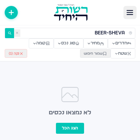
ירות למכירה ולהשכרה — רשות היחיד
✕
חדרים
מחיר
סוג נכס
קומה
שטח
שמור חיפוש
נקה (
1
)
לא נמצאו נכסים
הצג הכל