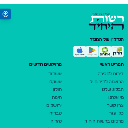
הנדל"ן של המגזר
תפריט ראשי
פרויקטים חדשים
דירות למכירה
אשדוד
הרשמה לדירומייל
אשקלון
הבלוג שלנו
חולון
מי אנחנו
חיפה
צרו קשר
ירושלים
כלי עזר
טבריה
פרסום ברשות היחיד
נהריה