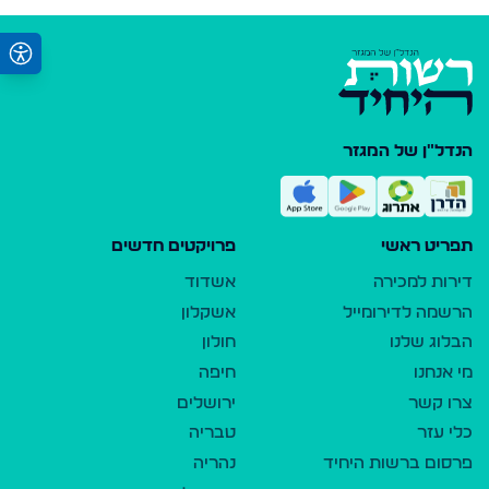
הנדל"ן של המגזר
תפריט ראשי
פרויקטים חדשים
דירות למכירה
אשדוד
הרשמה לדירומייל
אשקלון
הבלוג שלנו
חולון
מי אנחנו
חיפה
צרו קשר
ירושלים
כלי עזר
טבריה
פרסום ברשות היחיד
נהריה