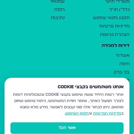
משרדי תיווך
עמנואל
נדל"ן חו"ל
רמלה
תקנון ותנאי שימוש
נתיבות
מדיניות פרטיות
הצהרת נגישות
דירות למכירה
אשדוד
חיפה
בני ברק
ירושלים
אנחנו משתמשים בקבצי Cookie
אלעד
אתר רשות היחיד עושה שימוש בקבצי Cookie ובטכנולוגיות דומות
גבעת זאב
לצורך תפעול האתר, שיפור חוויית המשתמש, ניתוח שימוש ושיווק
בית שמש
מותאם.
ניתן לבחור אילו סוגי קבצים לאפשר. מידע מלא נמצא
רכסים
ב
מדיניות הפרטיות
וב
תקנון השימוש
.
מודיעין עילית
אשר הכל
ביתר עילית