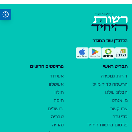
הנדל"ן של המגזר
תפריט ראשי
פרויקטים חדשים
דירות למכירה
אשדוד
הרשמה לדירומייל
אשקלון
הבלוג שלנו
חולון
מי אנחנו
חיפה
צרו קשר
ירושלים
כלי עזר
טבריה
פרסום ברשות היחיד
נהריה