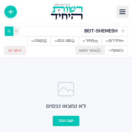
ירות למכירה ולהשכרה — רשות היחיד
✕
חדרים
מחיר
סוג נכס
קומה
שטח
שמור חיפוש
נקה (
1
)
לא נמצאו נכסים
הצג הכל