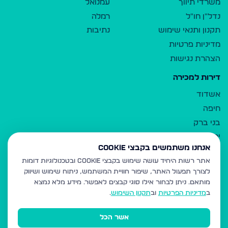
משרדי תיווך
עמנואל
נדל"ן חו"ל
רמלה
תקנון ותנאי שימוש
נתיבות
מדיניות פרטיות
הצהרת נגישות
דירות למכירה
אשדוד
חיפה
בני ברק
ירושלים
אנחנו משתמשים בקבצי Cookie
אלעד
אתר רשות היחיד עושה שימוש בקבצי Cookie ובטכנולוגיות דומות
גבעת זאב
לצורך תפעול האתר, שיפור חוויית המשתמש, ניתוח שימוש ושיווק
בית שמש
מותאם.
ניתן לבחור אילו סוגי קבצים לאפשר. מידע מלא נמצא
רכסים
ב
מדיניות הפרטיות
וב
תקנון השימוש
.
מודיעין עילית
אשר הכל
ביתר עילית