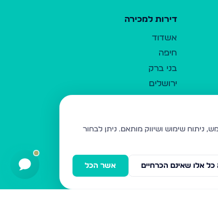
דירות למכירה
אשדוד
חיפה
בני ברק
ירושלים
אלעד
גבעת זאב
בית שמש
ניתן לבחור
רכסים
מודיעין עילית
כל אלו שאינם הכרחיים
אשר הכל
ביתר עילית