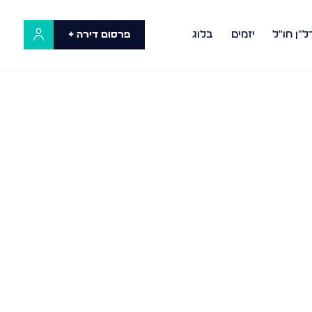
ל"ן חו"ל
יזמים
בלוג
פרסום דירה +