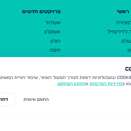
ראשי
פרויקטים חדשים
למכירה
אשדוד
לדירומייל
אשקלון
לנו
חולון
ו
חיפה
ר
ירושלים
טבריה
ברשות היחיד
נהריה
צא ב
מדיניות הפרטיות
וב
תקנון השימוש
.
יווך
עמנואל
ו"ל
רמלה
התאם אישית
דחה 
תנאי שימוש
נתיבות
 פרטיות
נגישות