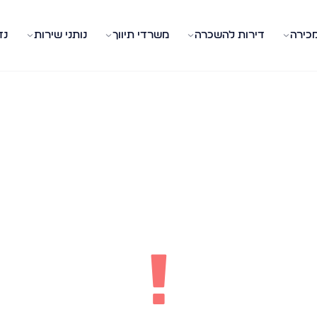
מכירה
דירות להשכרה
משרדי תיווך
נותני שירות
נד
!