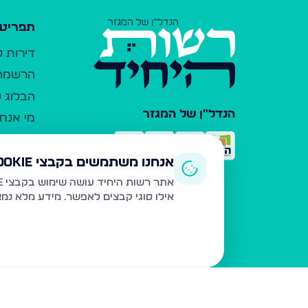
תפריט 
דירות 
הרשמה 
הבלוג ש
הנדל"ן של המגזר
מי אנחנ
צרו קש
כלי עזר
אנחנו משתמשים בקבצי Cookie
פרסום 
אתר רשות היחיד עושה שימוש בקבצי Cookie ובטכנולוגיות דומות לצורך תפעול האתר, שיפור חוויית המשתמש, ניתוח שימוש ושיווק מותאם.
אילו סוגי קבצים לאפשר. מידע מלא נמ
משרדי ת
נדל"ן ח
תקנון ו
מדיניות
הצהרת 