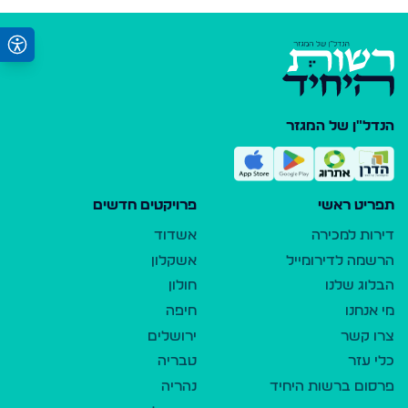
הנדל"ן של המגזר
תפריט ראשי
פרויקטים חדשים
דירות למכירה
אשדוד
הרשמה לדירומייל
אשקלון
הבלוג שלנו
חולון
מי אנחנו
חיפה
צרו קשר
ירושלים
כלי עזר
טבריה
פרסום ברשות היחיד
נהריה