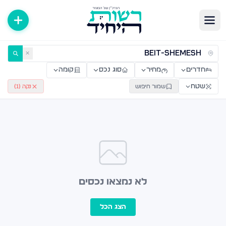
ירות למכירה ולהשכרה — רשות היחיד
✕
חדרים
מחיר
סוג נכס
קומה
שטח
שמור חיפוש
נקה (
1
)
לא נמצאו נכסים
הצג הכל