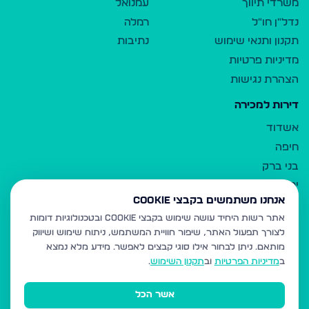
משרדי תיווך
עמנואל
נדל"ן חו"ל
רמלה
תקנון ותנאי שימוש
נתיבות
מדיניות פרטיות
הצהרת נגישות
דירות למכירה
אשדוד
חיפה
בני ברק
ירושלים
אנחנו משתמשים בקבצי Cookie
אלעד
אתר רשות היחיד עושה שימוש בקבצי Cookie ובטכנולוגיות דומות
גבעת זאב
לצורך תפעול האתר, שיפור חוויית המשתמש, ניתוח שימוש ושיווק
בית שמש
מותאם.
ניתן לבחור אילו סוגי קבצים לאפשר. מידע מלא נמצא
רכסים
ב
מדיניות הפרטיות
וב
תקנון השימוש
.
מודיעין עילית
אשר הכל
ביתר עילית