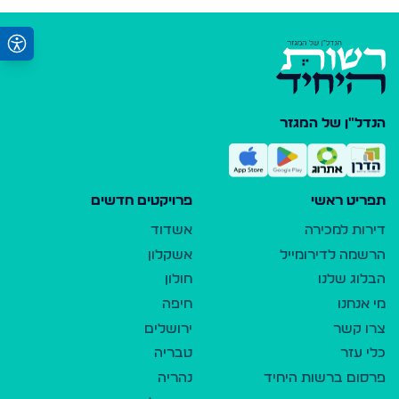
הנדל"ן של המגזר
תפריט ראשי
פרויקטים חדשים
דירות למכירה
אשדוד
הרשמה לדירומייל
אשקלון
הבלוג שלנו
חולון
מי אנחנו
חיפה
צרו קשר
ירושלים
כלי עזר
טבריה
פרסום ברשות היחיד
נהריה