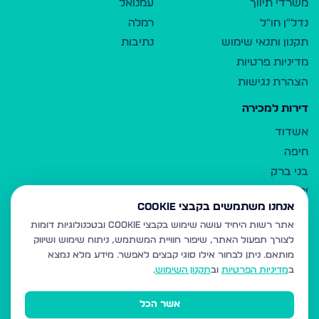
משרדי תיווך
עמנואל
נדל"ן חו"ל
רמלה
תקנון ותנאי שימוש
נתיבות
מדיניות פרטיות
הצהרת נגישות
דירות למכירה
אשדוד
חיפה
בני ברק
ירושלים
אנחנו משתמשים בקבצי Cookie
אלעד
אתר רשות היחיד עושה שימוש בקבצי Cookie ובטכנולוגיות דומות
גבעת זאב
לצורך תפעול האתר, שיפור חוויית המשתמש, ניתוח שימוש ושיווק
בית שמש
מותאם.
ניתן לבחור אילו סוגי קבצים לאפשר. מידע מלא נמצא
רכסים
ב
מדיניות הפרטיות
וב
תקנון השימוש
.
מודיעין עילית
אשר הכל
ביתר עילית