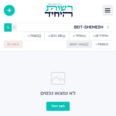
ירות למכירה ולהשכרה — רשות היחיד
✕
חדרים
מחיר
סוג נכס
קומה
שטח
שמור חיפוש
נקה (
1
)
לא נמצאו נכסים
הצג הכל