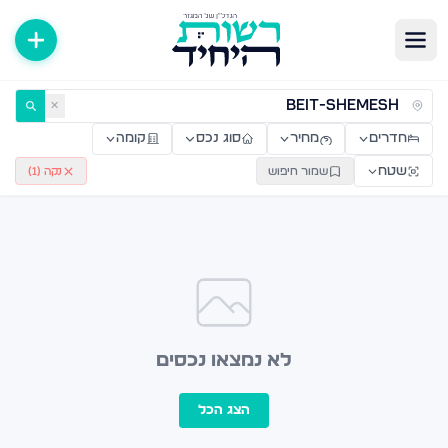
ירות למכירה ולהשכרה — רשות היחיד
✕
חדרים
מחיר
סוג נכס
קומה
שטח
שמור חיפוש
נקה (
1
)
לא נמצאו נכסים
הצג הכל