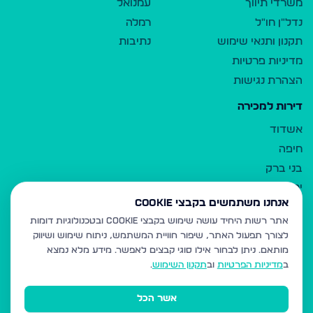
משרדי תיווך
עמנואל
נדל"ן חו"ל
רמלה
תקנון ותנאי שימוש
נתיבות
מדיניות פרטיות
הצהרת נגישות
דירות למכירה
אשדוד
חיפה
בני ברק
ירושלים
אנחנו משתמשים בקבצי Cookie
אלעד
אתר רשות היחיד עושה שימוש בקבצי Cookie ובטכנולוגיות דומות
גבעת זאב
לצורך תפעול האתר, שיפור חוויית המשתמש, ניתוח שימוש ושיווק
בית שמש
מותאם.
ניתן לבחור אילו סוגי קבצים לאפשר. מידע מלא נמצא
רכסים
ב
מדיניות הפרטיות
וב
תקנון השימוש
.
מודיעין עילית
אשר הכל
ביתר עילית