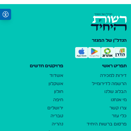
הנדל"ן של המגזר
תפריט ראשי
פרויקטים חדשים
דירות למכירה
אשדוד
הרשמה לדירומייל
אשקלון
הבלוג שלנו
חולון
מי אנחנו
חיפה
צרו קשר
ירושלים
כלי עזר
טבריה
פרסום ברשות היחיד
נהריה