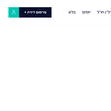
ל"ן חו"ל
יזמים
בלוג
פרסום דירה +