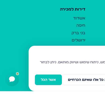
דירות למכירה
אשדוד
חיפה
בני ברק
ירושלים
אלעד
גבעת זאב
בית שמש
ניתן לבחור
רכסים
מודיעין עילית
כל אלו שאינם הכרחיים
אשר הכל
ביתר עילית