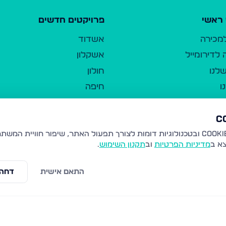
ראשי
פרויקטים חדשים
למכירה
אשדוד
לדירומייל
אשקלון
לנו
חולון
ו
חיפה
ר
ירושלים
טבריה
ברשות היחיד
נהריה
צא ב
מדיניות הפרטיות
וב
תקנון השימוש
.
יווך
עמנואל
ו"ל
רמלה
התאם אישית
דחה 
תנאי שימוש
נתיבות
 פרטיות
נגישות