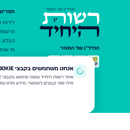
תפריט 
דירות 
הרשמה 
הבלוג ש
הנדל"ן של המגזר
מי אנחנ
צרו קש
כלי עזר
אנחנו משתמשים בקבצי Cookie
פרסום 
אתר רשות היחיד עושה שימוש בקבצי Cookie ובטכנולוגיות דומות לצורך תפעול האתר, שיפור חוויית המשתמש, ניתוח שימוש ושיווק מותאם.
אילו סוגי קבצים לאפשר. מידע מלא נמ
משרדי ת
נדל"ן ח
תקנון ו
מדיניות
הצהרת 