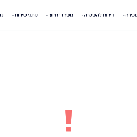
מכירה
דירות להשכרה
משרדי תיווך
נותני שירות
נד
!