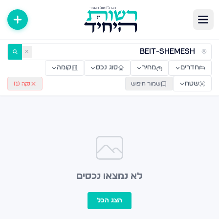
ירות למכירה ולהשכרה — רשות היחיד
✕
חדרים
מחיר
סוג נכס
קומה
שטח
שמור חיפוש
נקה (
1
)
לא נמצאו נכסים
הצג הכל