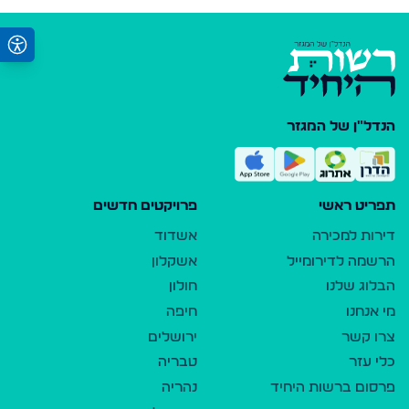
הנדל"ן של המגזר
תפריט ראשי
פרויקטים חדשים
דירות למכירה
אשדוד
הרשמה לדירומייל
אשקלון
הבלוג שלנו
חולון
מי אנחנו
חיפה
צרו קשר
ירושלים
כלי עזר
טבריה
פרסום ברשות היחיד
נהריה