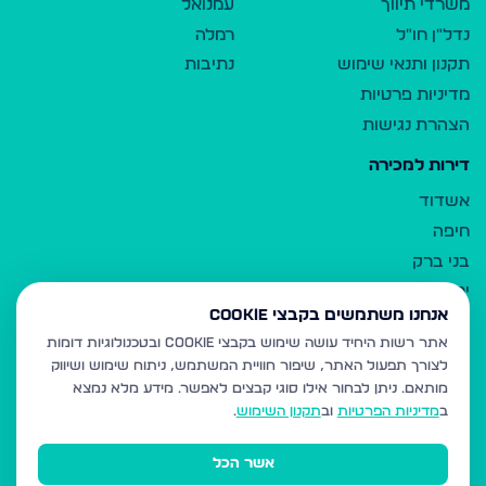
משרדי תיווך
עמנואל
נדל"ן חו"ל
רמלה
תקנון ותנאי שימוש
נתיבות
מדיניות פרטיות
הצהרת נגישות
דירות למכירה
אשדוד
חיפה
בני ברק
ירושלים
אנחנו משתמשים בקבצי Cookie
אלעד
אתר רשות היחיד עושה שימוש בקבצי Cookie ובטכנולוגיות דומות
גבעת זאב
לצורך תפעול האתר, שיפור חוויית המשתמש, ניתוח שימוש ושיווק
בית שמש
מותאם.
ניתן לבחור אילו סוגי קבצים לאפשר. מידע מלא נמצא
רכסים
ב
מדיניות הפרטיות
וב
תקנון השימוש
.
מודיעין עילית
אשר הכל
ביתר עילית