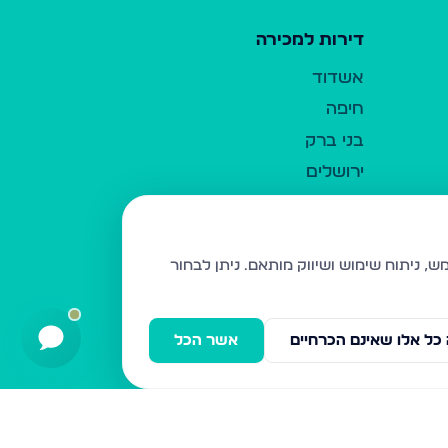
דירות למכירה
אשדוד
חיפה
בני ברק
ירושלים
אלעד
גבעת זאב
בית שמש
ניתן לבחור
רכסים
מודיעין עילית
כל אלו שאינם הכרחיים
אשר הכל
ביתר עילית