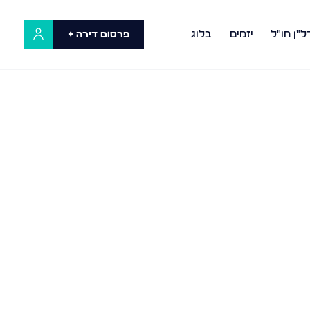
ל"ן חו"ל
יזמים
בלוג
פרסום דירה +