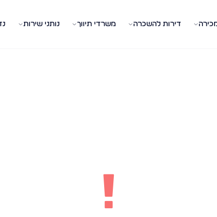
מכירה
דירות להשכרה
משרדי תיווך
נותני שירות
נד
!