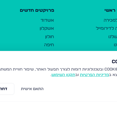
ראשי
פרויקטים חדשים
למכירה
אשדוד
לדירומייל
אשקלון
לנו
חולון
ו
חיפה
ר
ירושלים
טבריה
ברשות היחיד
נהריה
צא ב
מדיניות הפרטיות
וב
תקנון השימוש
.
יווך
עמנואל
ו"ל
רמלה
התאם אישית
דחה 
תנאי שימוש
נתיבות
 פרטיות
נגישות