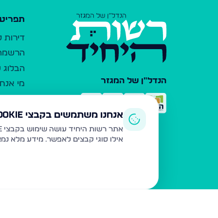
תפריט 
דירות 
הרשמה 
הבלוג ש
הנדל"ן של המגזר
מי אנחנ
צרו קש
כלי עזר
אנחנו משתמשים בקבצי Cookie
פרסום 
אתר רשות היחיד עושה שימוש בקבצי Cookie ובטכנולוגיות דומות לצורך תפעול האתר, שיפור חוויית המשתמש, ניתוח שימוש ושיווק מותאם.
אילו סוגי קבצים לאפשר. מידע מלא נמ
משרדי ת
נדל"ן ח
תקנון ו
מדיניות
הצהרת 