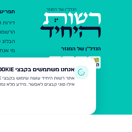
תפריט 
דירות 
הרשמה 
הבלוג ש
הנדל"ן של המגזר
מי אנחנ
צרו קש
כלי עזר
אנחנו משתמשים בקבצי Cookie
פרסום 
אתר רשות היחיד עושה שימוש בקבצי Cookie ובטכנולוגיות דומות לצורך תפעול האתר, שיפור חוויית המשתמש, ניתוח שימוש ושיווק מותאם.
אילו סוגי קבצים לאפשר. מידע מלא נמ
משרדי ת
נדל"ן ח
תקנון ו
מדיניות
הצהרת 