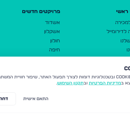
ראשי
פרויקטים חדשים
למכירה
אשדוד
לדירומייל
אשקלון
לנו
חולון
ו
חיפה
ר
ירושלים
טבריה
ברשות היחיד
נהריה
צא ב
מדיניות הפרטיות
וב
תקנון השימוש
.
יווך
עמנואל
ו"ל
רמלה
התאם אישית
דחה 
תנאי שימוש
נתיבות
 פרטיות
נגישות