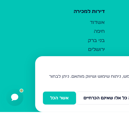
דירות למכירה
אשדוד
חיפה
בני ברק
ירושלים
אלעד
גבעת זאב
בית שמש
ניתן לבחור
רכסים
מודיעין עילית
כל אלו שאינם הכרחיים
אשר הכל
ביתר עילית