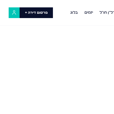
ל"ן חו"ל
יזמים
בלוג
פרסום דירה +