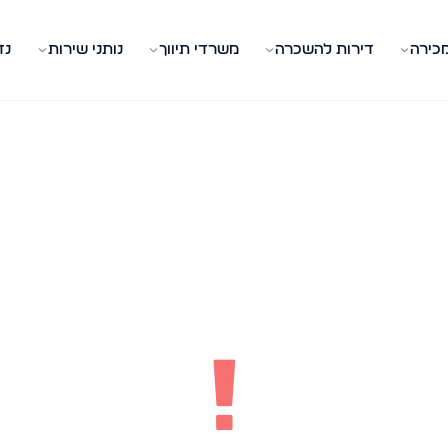
מכירה
דירות להשכרה
משרדי תיווך
נותני שירות
נד
!