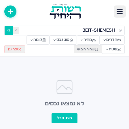
ירות למכירה ולהשכרה — רשות היחיד
✕
חדרים
מחיר
סוג נכס
קומה
שטח
שמור חיפוש
נקה (
1
)
לא נמצאו נכסים
הצג הכל