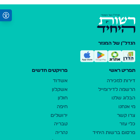
הנדל"ן של המגזר
תפריט ראשי
פרויקטים חדשים
דירות למכירה
אשדוד
הרשמה לדירומייל
אשקלון
הבלוג שלנו
חולון
מי אנחנו
חיפה
צרו קשר
ירושלים
כלי עזר
טבריה
פרסום ברשות היחיד
נהריה