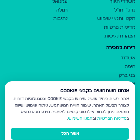
משרדי תיווך
עמנואל
נדל"ן חו"ל
רמלה
תקנון ותנאי שימוש
נתיבות
מדיניות פרטיות
הצהרת נגישות
דירות למכירה
אשדוד
חיפה
בני ברק
ירושלים
אנחנו משתמשים בקבצי Cookie
אלעד
אתר רשות היחיד עושה שימוש בקבצי Cookie ובטכנולוגיות דומות
גבעת זאב
לצורך תפעול האתר, שיפור חוויית המשתמש, ניתוח שימוש ושיווק
בית שמש
מותאם.
ניתן לבחור אילו סוגי קבצים לאפשר. מידע מלא נמצא
רכסים
ב
מדיניות הפרטיות
וב
תקנון השימוש
.
מודיעין עילית
אשר הכל
ביתר עילית