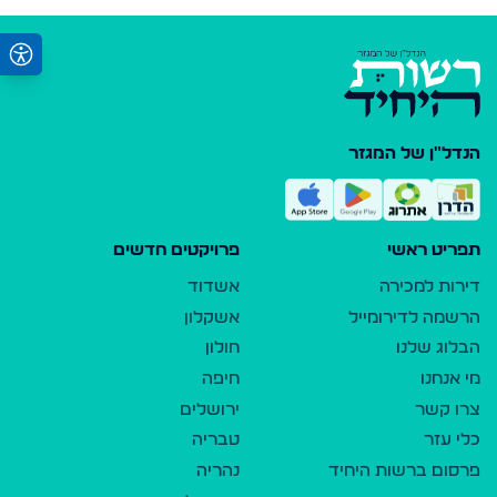
הנדל"ן של המגזר
תפריט ראשי
פרויקטים חדשים
דירות למכירה
אשדוד
הרשמה לדירומייל
אשקלון
הבלוג שלנו
חולון
מי אנחנו
חיפה
צרו קשר
ירושלים
כלי עזר
טבריה
פרסום ברשות היחיד
נהריה