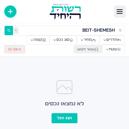
ירות למכירה ולהשכרה — רשות היחיד
✕
חדרים
מחיר
סוג נכס
קומה
שטח
שמור חיפוש
נקה (
1
)
לא נמצאו נכסים
הצג הכל