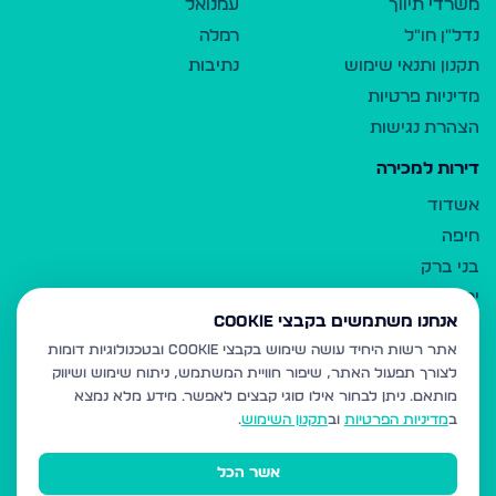
משרדי תיווך
עמנואל
נדל"ן חו"ל
רמלה
תקנון ותנאי שימוש
נתיבות
מדיניות פרטיות
הצהרת נגישות
דירות למכירה
אשדוד
חיפה
בני ברק
ירושלים
אנחנו משתמשים בקבצי Cookie
אלעד
אתר רשות היחיד עושה שימוש בקבצי Cookie ובטכנולוגיות דומות
גבעת זאב
לצורך תפעול האתר, שיפור חוויית המשתמש, ניתוח שימוש ושיווק
בית שמש
מותאם.
ניתן לבחור אילו סוגי קבצים לאפשר. מידע מלא נמצא
רכסים
ב
מדיניות הפרטיות
וב
תקנון השימוש
.
מודיעין עילית
אשר הכל
ביתר עילית