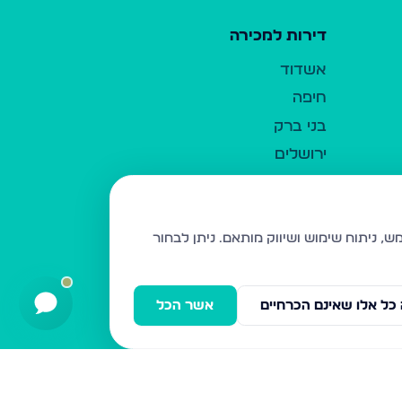
דירות למכירה
אשדוד
חיפה
בני ברק
ירושלים
אלעד
גבעת זאב
בית שמש
ניתן לבחור
רכסים
מודיעין עילית
כל אלו שאינם הכרחיים
אשר הכל
ביתר עילית