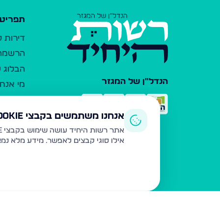
תפריט 
דירות 
הרשמה 
הבלוג ש
הנדל"ן של המגזר
מי אנחנ
צרו קש
כלי עזר
אנחנו משתמשים בקבצי Cookie
פרסום 
אתר רשות היחיד עושה שימוש בקבצי Cookie ובטכנולוגיות דומות לצורך תפעול האתר, שיפור חוויית המשתמש, ניתוח שימוש ושיווק מותאם.
אילו סוגי קבצים לאפשר. מידע מלא נמ
משרדי ת
נדל"ן ח
תקנון ו
מדיניות
הצהרת 