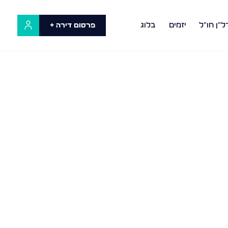
ל"ן חו"ל
יזמים
בלוג
פרסום דירה +