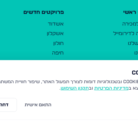
ראשי
פרויקטים חדשים
למכירה
אשדוד
לדירומייל
אשקלון
לנו
חולון
ו
חיפה
ר
ירושלים
טבריה
ברשות היחיד
נהריה
צא ב
מדיניות הפרטיות
וב
תקנון השימוש
.
יווך
עמנואל
ו"ל
רמלה
התאם אישית
דחה 
תנאי שימוש
נתיבות
 פרטיות
נגישות