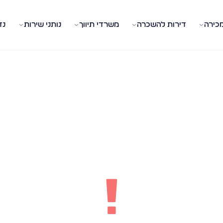
מכירה
דירות להשכרה
משרדי תיווך
נותני שירות
נד
!