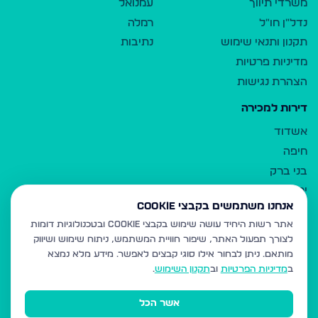
משרדי תיווך
עמנואל
נדל"ן חו"ל
רמלה
תקנון ותנאי שימוש
נתיבות
מדיניות פרטיות
הצהרת נגישות
דירות למכירה
אשדוד
חיפה
בני ברק
ירושלים
אנחנו משתמשים בקבצי Cookie
אלעד
אתר רשות היחיד עושה שימוש בקבצי Cookie ובטכנולוגיות דומות
גבעת זאב
לצורך תפעול האתר, שיפור חוויית המשתמש, ניתוח שימוש ושיווק
בית שמש
מותאם.
ניתן לבחור אילו סוגי קבצים לאפשר. מידע מלא נמצא
רכסים
ב
מדיניות הפרטיות
וב
תקנון השימוש
.
מודיעין עילית
אשר הכל
ביתר עילית