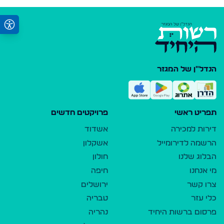
הנדל"ן של המגזר
תפריט ראשי
פרויקטים חדשים
דירות למכירה
אשדוד
הרשמה לדירומייל
אשקלון
הבלוג שלנו
חולון
מי אנחנו
חיפה
צרו קשר
ירושלים
כלי עזר
טבריה
פרסום ברשות היחיד
נהריה