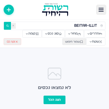
ירות למכירה ולהשכרה — רשות היחיד
✕
חדרים
מחיר
סוג נכס
קומה
שטח
שמור חיפוש
נקה (
1
)
לא נמצאו נכסים
הצג הכל