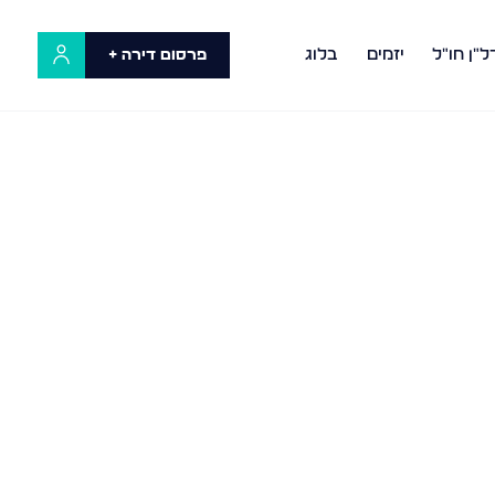
ל"ן חו"ל
יזמים
בלוג
פרסום דירה +