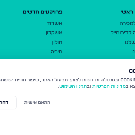
ראשי
פרויקטים חדשים
למכירה
אשדוד
לדירומייל
אשקלון
לנו
חולון
ו
חיפה
ר
ירושלים
טבריה
ברשות היחיד
נהריה
צא ב
מדיניות הפרטיות
וב
תקנון השימוש
.
יווך
עמנואל
ו"ל
רמלה
התאם אישית
דחה 
תנאי שימוש
נתיבות
 פרטיות
נגישות