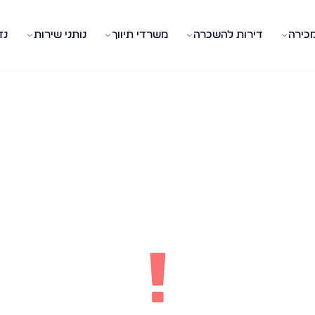
מכירה
דירות להשכרה
משרדי תיווך
נותני שירות
נד
!