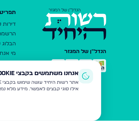
תפריט 
דירות 
הרשמה 
הבלוג ש
הנדל"ן של המגזר
מי אנחנ
צרו קש
כלי עזר
אנחנו משתמשים בקבצי Cookie
פרסום 
אתר רשות היחיד עושה שימוש בקבצי Cookie ובטכנולוגיות דומות לצורך תפעול האתר, שיפור חוויית המשתמש, ניתוח שימוש ושיווק מותאם.
אילו סוגי קבצים לאפשר. מידע מלא נמ
משרדי ת
נדל"ן ח
תקנון ו
מדיניות
הצהרת 