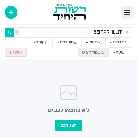
ירות למכירה ולהשכרה — רשות היחיד
✕
חדרים
מחיר
סוג נכס
קומה
שטח
שמור חיפוש
נקה (
1
)
לא נמצאו נכסים
הצג הכל