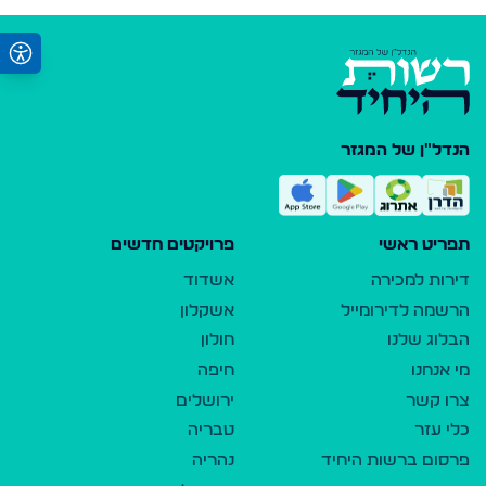
הנדל"ן של המגזר
תפריט ראשי
פרויקטים חדשים
דירות למכירה
אשדוד
הרשמה לדירומייל
אשקלון
הבלוג שלנו
חולון
מי אנחנו
חיפה
צרו קשר
ירושלים
כלי עזר
טבריה
פרסום ברשות היחיד
נהריה