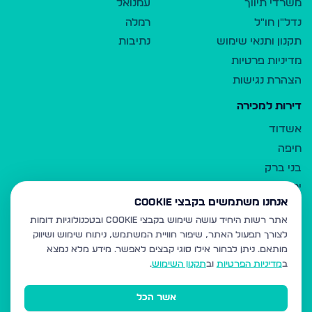
משרדי תיווך
עמנואל
נדל"ן חו"ל
רמלה
תקנון ותנאי שימוש
נתיבות
מדיניות פרטיות
הצהרת נגישות
דירות למכירה
אשדוד
חיפה
בני ברק
ירושלים
אנחנו משתמשים בקבצי Cookie
אלעד
אתר רשות היחיד עושה שימוש בקבצי Cookie ובטכנולוגיות דומות
גבעת זאב
לצורך תפעול האתר, שיפור חוויית המשתמש, ניתוח שימוש ושיווק
בית שמש
מותאם.
ניתן לבחור אילו סוגי קבצים לאפשר. מידע מלא נמצא
רכסים
ב
מדיניות הפרטיות
וב
תקנון השימוש
.
מודיעין עילית
אשר הכל
ביתר עילית