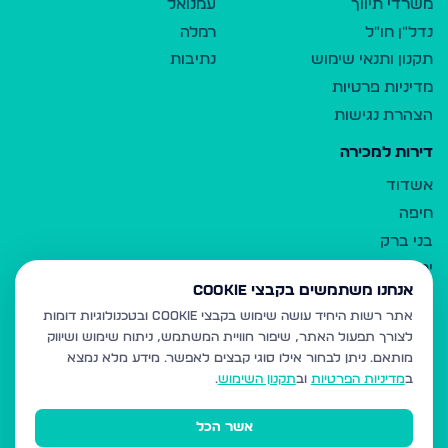
משרדי תיווך
עמנואל
נדל"ן חו"ל
רמלה
תקנון ותנאי שימוש
נתיבות
מדיניות פרטיות
הצהרת נגישות
דירות למכירה
אשדוד
חיפה
בני ברק
ירושלים
אנחנו משתמשים בקבצי Cookie
אלעד
אתר רשות היחיד עושה שימוש בקבצי Cookie ובטכנולוגיות דומות
גבעת זאב
לצורך תפעול האתר, שיפור חוויית המשתמש, ניתוח שימוש ושיווק
בית שמש
מותאם.
ניתן לבחור אילו סוגי קבצים לאפשר. מידע מלא נמצא
רכסים
ב
מדיניות הפרטיות
וב
תקנון השימוש
.
מודיעין עילית
אשר הכל
ביתר עילית