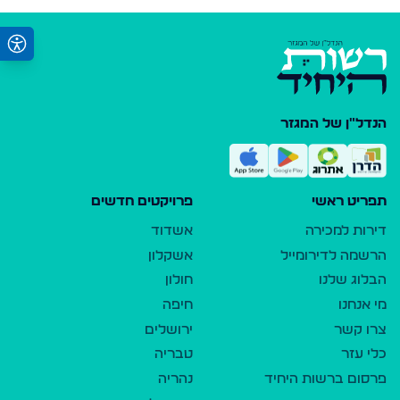
הנדל"ן של המגזר
תפריט ראשי
פרויקטים חדשים
דירות למכירה
אשדוד
הרשמה לדירומייל
אשקלון
הבלוג שלנו
חולון
מי אנחנו
חיפה
צרו קשר
ירושלים
כלי עזר
טבריה
פרסום ברשות היחיד
נהריה