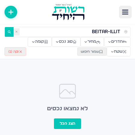
ירות למכירה ולהשכרה — רשות היחיד
✕
חדרים
מחיר
סוג נכס
קומה
שטח
שמור חיפוש
נקה (
1
)
לא נמצאו נכסים
הצג הכל