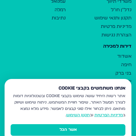
משרדי תיווך
עמנואל
נדל"ן חו"ל
רמלה
תקנון ותנאי שימוש
נתיבות
מדיניות פרטיות
הצהרת נגישות
דירות למכירה
אשדוד
חיפה
בני ברק
ירושלים
אנחנו משתמשים בקבצי Cookie
אלעד
אתר רשות היחיד עושה שימוש בקבצי Cookie ובטכנולוגיות דומות
גבעת זאב
לצורך תפעול האתר, שיפור חוויית המשתמש, ניתוח שימוש ושיווק
בית שמש
מותאם.
ניתן לבחור אילו סוגי קבצים לאפשר. מידע מלא נמצא
רכסים
ב
מדיניות הפרטיות
וב
תקנון השימוש
.
מודיעין עילית
אשר הכל
ביתר עילית