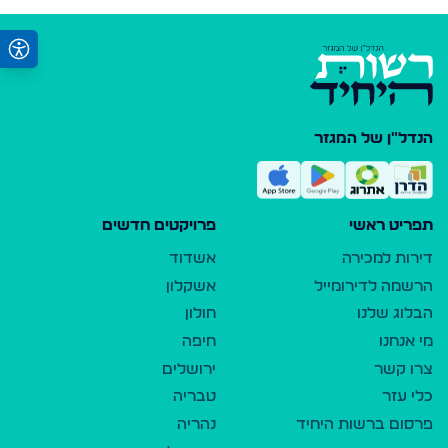
הנדל"ן של המגזר
תפריט ראשי
פרויקטים חדשים
דירות למכירה
אשדוד
הרשמה לדירומייל
אשקלון
הבלוג שלנו
חולון
מי אנחנו
חיפה
צרו קשר
ירושלים
כלי עזר
טבריה
פרסום ברשות היחיד
נהריה