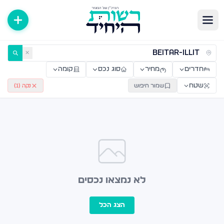
ירות למכירה ולהשכרה — רשות היחיד
✕
חדרים
מחיר
סוג נכס
קומה
שטח
שמור חיפוש
נקה (
1
)
לא נמצאו נכסים
הצג הכל