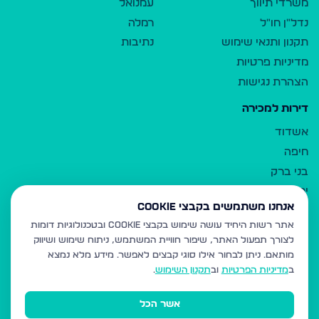
משרדי תיווך
עמנואל
נדל"ן חו"ל
רמלה
תקנון ותנאי שימוש
נתיבות
מדיניות פרטיות
הצהרת נגישות
דירות למכירה
אשדוד
חיפה
בני ברק
ירושלים
אנחנו משתמשים בקבצי Cookie
אלעד
אתר רשות היחיד עושה שימוש בקבצי Cookie ובטכנולוגיות דומות
גבעת זאב
לצורך תפעול האתר, שיפור חוויית המשתמש, ניתוח שימוש ושיווק
בית שמש
מותאם.
ניתן לבחור אילו סוגי קבצים לאפשר. מידע מלא נמצא
רכסים
ב
מדיניות הפרטיות
וב
תקנון השימוש
.
מודיעין עילית
אשר הכל
ביתר עילית