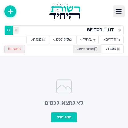
ירות למכירה ולהשכרה — רשות היחיד
✕
חדרים
מחיר
סוג נכס
קומה
שטח
שמור חיפוש
נקה (
1
)
לא נמצאו נכסים
הצג הכל