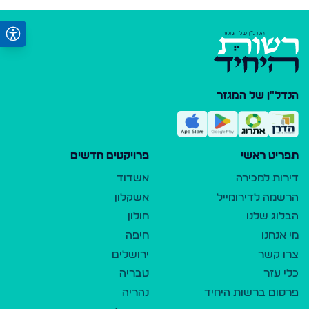
הנדל"ן של המגזר
תפריט ראשי
פרויקטים חדשים
דירות למכירה
אשדוד
הרשמה לדירומייל
אשקלון
הבלוג שלנו
חולון
מי אנחנו
חיפה
צרו קשר
ירושלים
כלי עזר
טבריה
פרסום ברשות היחיד
נהריה