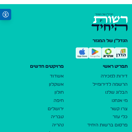
הנדל"ן של המגזר
תפריט ראשי
פרויקטים חדשים
דירות למכירה
אשדוד
הרשמה לדירומייל
אשקלון
הבלוג שלנו
חולון
מי אנחנו
חיפה
צרו קשר
ירושלים
כלי עזר
טבריה
פרסום ברשות היחיד
נהריה