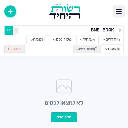
ירות למכירה ולהשכרה — רשות היחיד
✕
חדרים
מחיר
סוג נכס
קומה
שטח
שמור חיפוש
נקה (
1
)
לא נמצאו נכסים
הצג הכל