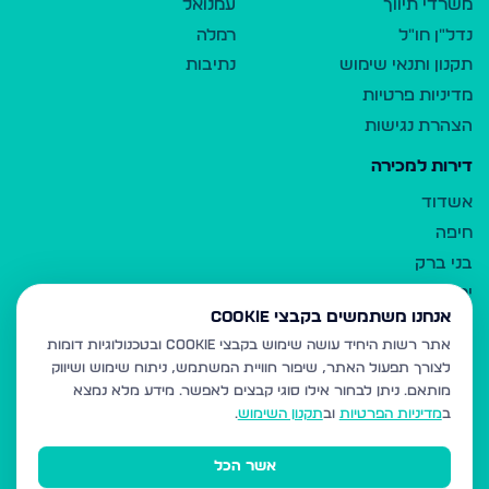
משרדי תיווך
עמנואל
נדל"ן חו"ל
רמלה
תקנון ותנאי שימוש
נתיבות
מדיניות פרטיות
הצהרת נגישות
דירות למכירה
אשדוד
חיפה
בני ברק
ירושלים
אנחנו משתמשים בקבצי Cookie
אלעד
אתר רשות היחיד עושה שימוש בקבצי Cookie ובטכנולוגיות דומות
גבעת זאב
לצורך תפעול האתר, שיפור חוויית המשתמש, ניתוח שימוש ושיווק
בית שמש
מותאם.
ניתן לבחור אילו סוגי קבצים לאפשר. מידע מלא נמצא
רכסים
ב
מדיניות הפרטיות
וב
תקנון השימוש
.
מודיעין עילית
אשר הכל
ביתר עילית