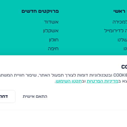
ראשי
פרויקטים חדשים
למכירה
אשדוד
לדירומייל
אשקלון
לנו
חולון
ו
חיפה
ר
ירושלים
טבריה
ברשות היחיד
נהריה
צא ב
מדיניות הפרטיות
וב
תקנון השימוש
.
יווך
עמנואל
ו"ל
רמלה
התאם אישית
דחה 
תנאי שימוש
נתיבות
 פרטיות
נגישות