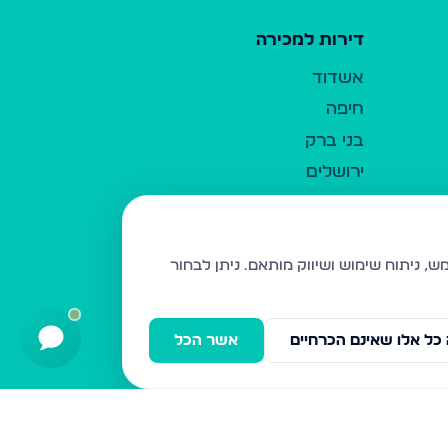
דירות למכירה
אשדוד
חיפה
בני ברק
ירושלים
אלעד
גבעת זאב
בית שמש
ניתן לבחור
רכסים
מודיעין עילית
כל אלו שאינם הכרחיים
אשר הכל
ביתר עילית