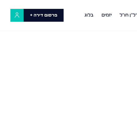
ל"ן חו"ל
יזמים
בלוג
פרסום דירה +