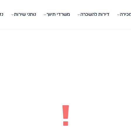
מכירה
דירות להשכרה
משרדי תיווך
נותני שירות
נד
!