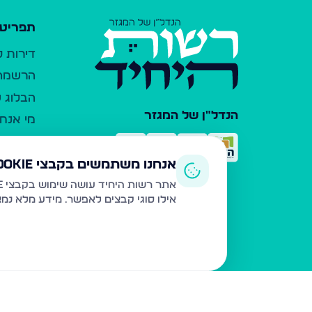
תפריט 
דירות 
הרשמה 
הבלוג ש
הנדל"ן של המגזר
מי אנחנ
צרו קש
כלי עזר
אנחנו משתמשים בקבצי Cookie
פרסום 
אתר רשות היחיד עושה שימוש בקבצי Cookie ובטכנולוגיות דומות לצורך תפעול האתר, שיפור חוויית המשתמש, ניתוח שימוש ושיווק מותאם.
אילו סוגי קבצים לאפשר. מידע מלא נמ
משרדי ת
נדל"ן ח
תקנון ו
מדיניות
הצהרת 