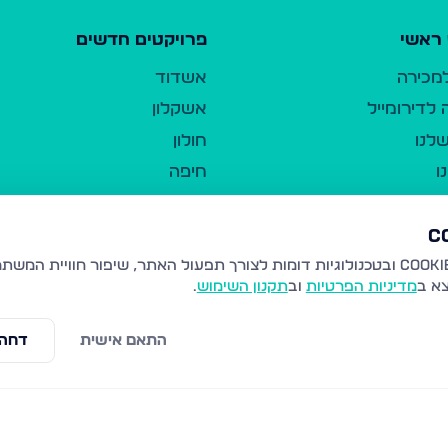
ראשי
פרויקטים חדשים
למכירה
אשדוד
לדירומייל
אשקלון
לנו
חולון
ו
חיפה
ר
ירושלים
טבריה
ברשות היחיד
נהריה
צא ב
מדיניות הפרטיות
וב
תקנון השימוש
.
יווך
עמנואל
ו"ל
רמלה
התאם אישית
דחה 
תנאי שימוש
נתיבות
 פרטיות
נגישות