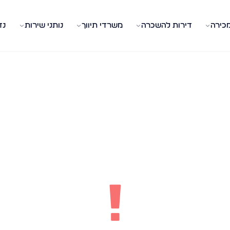
מכירה
דירות להשכרה
משרדי תיווך
נותני שירות
נד
!