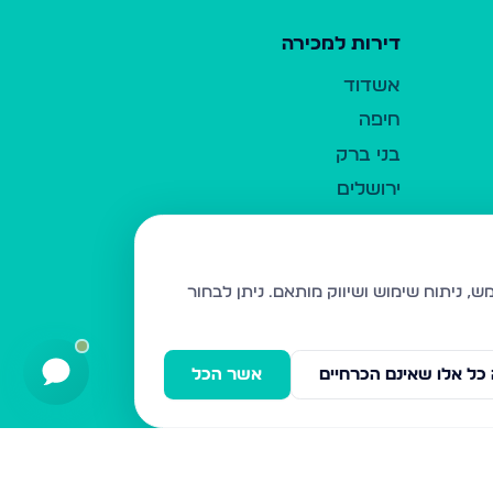
דירות למכירה
אשדוד
חיפה
בני ברק
ירושלים
אלעד
גבעת זאב
בית שמש
ניתן לבחור
רכסים
מודיעין עילית
כל אלו שאינם הכרחיים
אשר הכל
ביתר עילית