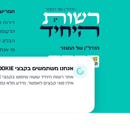
תפריט 
דירות 
הרשמה 
הבלוג ש
הנדל"ן של המגזר
מי אנחנ
צרו קש
כלי עזר
אנחנו משתמשים בקבצי Cookie
פרסום 
אתר רשות היחיד עושה שימוש בקבצי Cookie ובטכנולוגיות דומות לצורך תפעול האתר, שיפור חוויית המשתמש, ניתוח שימוש ושיווק מותאם.
אילו סוגי קבצים לאפשר. מידע מלא נמ
משרדי ת
נדל"ן ח
תקנון ו
מדיניות
הצהרת 