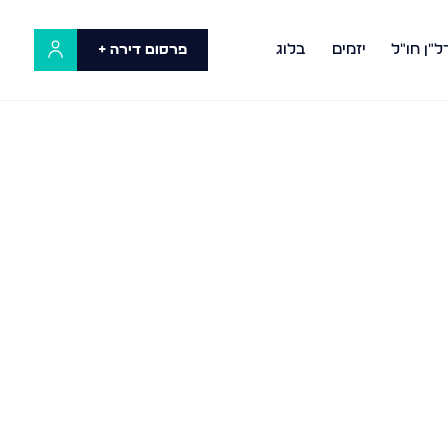
ל"ן חו"ל
יזמים
בלוג
פרסום דירה +