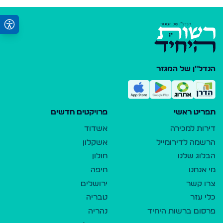
הנדל"ן של המגזר
תפריט ראשי
פרויקטים חדשים
דירות למכירה
אשדוד
הרשמה לדירומייל
אשקלון
הבלוג שלנו
חולון
מי אנחנו
חיפה
צרו קשר
ירושלים
כלי עזר
טבריה
פרסום ברשות היחיד
נהריה