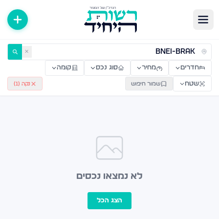
ירות למכירה ולהשכרה — רשות היחיד
✕
חדרים
מחיר
סוג נכס
קומה
שטח
שמור חיפוש
נקה (
1
)
לא נמצאו נכסים
הצג הכל