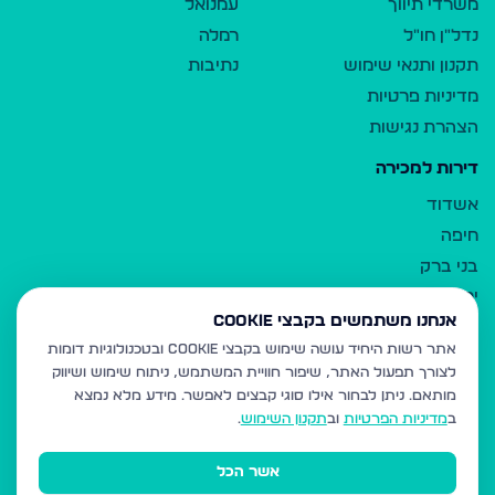
משרדי תיווך
עמנואל
נדל"ן חו"ל
רמלה
תקנון ותנאי שימוש
נתיבות
מדיניות פרטיות
הצהרת נגישות
דירות למכירה
אשדוד
חיפה
בני ברק
ירושלים
אנחנו משתמשים בקבצי Cookie
אלעד
אתר רשות היחיד עושה שימוש בקבצי Cookie ובטכנולוגיות דומות
גבעת זאב
לצורך תפעול האתר, שיפור חוויית המשתמש, ניתוח שימוש ושיווק
בית שמש
מותאם.
ניתן לבחור אילו סוגי קבצים לאפשר. מידע מלא נמצא
רכסים
ב
מדיניות הפרטיות
וב
תקנון השימוש
.
מודיעין עילית
אשר הכל
ביתר עילית